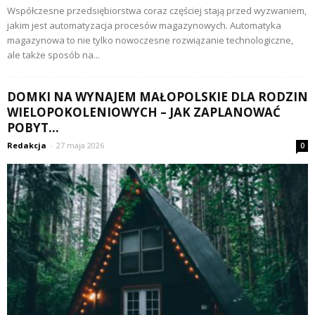
Współczesne przedsiębiorstwa coraz częściej stają przed wyzwaniem,
jakim jest automatyzacja procesów magazynowych. Automatyka
magazynowa to nie tylko nowoczesne rozwiązanie technologiczne,
ale także sposób na...
DOMKI NA WYNAJEM MAŁOPOLSKIE DLA RODZIN
WIELOPOKOLENIOWYCH – JAK ZAPLANOWAĆ
POBYT...
Redakcja
-
27 maja 2026
0