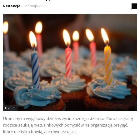
Redakcja
-
27 maja 2026
0
DZIECI
Urodziny to wyjątkowy dzień w życiu każdego dziecka. Coraz częściej
rodzice szukają nietuzinkowych pomysłów na organizację przyjęć,
które nie tylko bawią, ale również uczą...