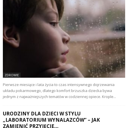
ZDROWIE
Pierwsze miesiące i lata życia to czas intensywnego dojrzewania
układu pokarmowego, dlatego komfort brzuszka dziecka bywa
jednym z najważniejszych tematów w codziennej opiece. Krople...
URODZINY DLA DZIECI W STYLU
„LABORATORIUM WYNALAZCÓW” – JAK
ZAMIENIĆ PRZYJĘCIE...