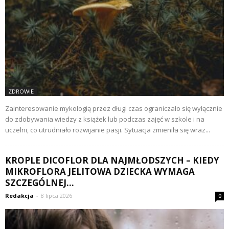
ZDROWIE
Zainteresowanie mykologią przez długi czas ograniczało się wyłącznie
do zdobywania wiedzy z książek lub podczas zajęć w szkole i na
uczelni, co utrudniało rozwijanie pasji. Sytuacja zmieniła się wraz...
KROPLE DICOFLOR DLA NAJMŁODSZYCH – KIEDY
MIKROFLORA JELITOWA DZIECKA WYMAGA
SZCZEGÓLNEJ...
Redakcja
-
8 lipca 2026
0