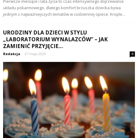
Pierwsze miesiące i lata życia to czas intensywnego dojrzewania
układu pokarmowego, dlatego komfort brzuszka dziecka bywa
jednym z najważniejszych tematów w codziennej opiece. Krople...
URODZINY DLA DZIECI W STYLU
„LABORATORIUM WYNALAZCÓW” – JAK
ZAMIENIĆ PRZYJĘCIE...
Redakcja
-
27 maja 2026
0