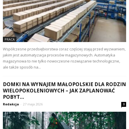
PRACA
Współczesne przedsiębiorstwa coraz częściej stają przed wyzwaniem,
jakim jest automatyzacja procesów magazynowych. Automatyka
magazynowa to nie tylko nowoczesne rozwiązanie technologiczne,
ale także sposób na...
DOMKI NA WYNAJEM MAŁOPOLSKIE DLA RODZIN
WIELOPOKOLENIOWYCH – JAK ZAPLANOWAĆ
POBYT...
Redakcja
-
27 maja 2026
0