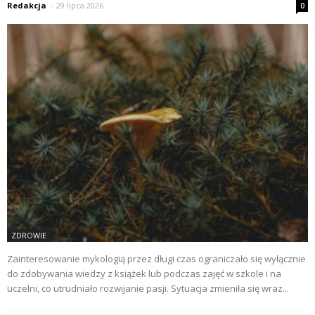
Redakcja
-
29 lipca 2026
0
ZDROWIE
Zainteresowanie mykologią przez długi czas ograniczało się wyłącznie
do zdobywania wiedzy z książek lub podczas zajęć w szkole i na
uczelni, co utrudniało rozwijanie pasji. Sytuacja zmieniła się wraz...