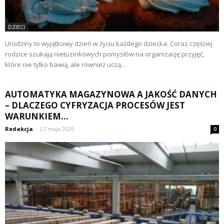
DZIECI
Urodziny to wyjątkowy dzień w życiu każdego dziecka. Coraz częściej
rodzice szukają nietuzinkowych pomysłów na organizację przyjęć,
które nie tylko bawią, ale również uczą...
AUTOMATYKA MAGAZYNOWA A JAKOŚĆ DANYCH
– DLACZEGO CYFRYZACJA PROCESÓW JEST
WARUNKIEM...
Redakcja
-
27 maja 2026
0