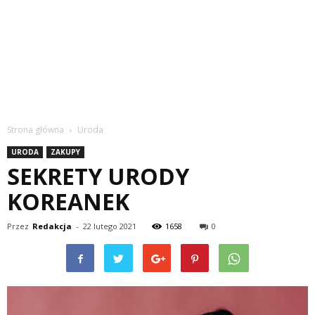
Strona główna
Uroda
URODA
ZAKUPY
SEKRETY URODY
KOREANEK
Przez
Redakcja
-
22 lutego 2021
1658
0