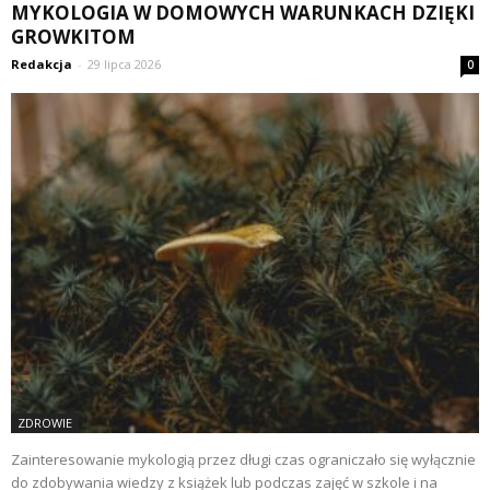
MYKOLOGIA W DOMOWYCH WARUNKACH DZIĘKI
GROWKITOM
Redakcja
-
29 lipca 2026
0
ZDROWIE
Zainteresowanie mykologią przez długi czas ograniczało się wyłącznie
do zdobywania wiedzy z książek lub podczas zajęć w szkole i na