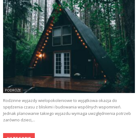
PODRÓŻE
Rodzinne wyjazdy wielopokoleniowe to wyjątkowa okazja do
spędzenia czasu z bliskimi i budowania wspólnych wspomnień.
Jednak planowanie takiego wyjazdu wymaga uwzględnienia potrzeb
zarówno dzieci,...