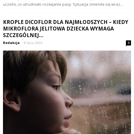
uczelni, co utrudniało rozwijanie pasji. Sytuacja zmieniła się wraz...
KROPLE DICOFLOR DLA NAJMŁODSZYCH – KIEDY
MIKROFLORA JELITOWA DZIECKA WYMAGA
SZCZEGÓLNEJ...
Redakcja
-
8 lipca 2026
0