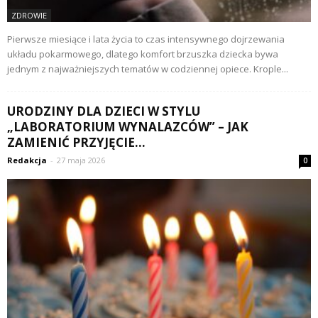
ZDROWIE
Pierwsze miesiące i lata życia to czas intensywnego dojrzewania
układu pokarmowego, dlatego komfort brzuszka dziecka bywa
jednym z najważniejszych tematów w codziennej opiece. Krople...
URODZINY DLA DZIECI W STYLU
„LABORATORIUM WYNALAZCÓW” – JAK
ZAMIENIĆ PRZYJĘCIE...
Redakcja
-
27 maja 2026
0