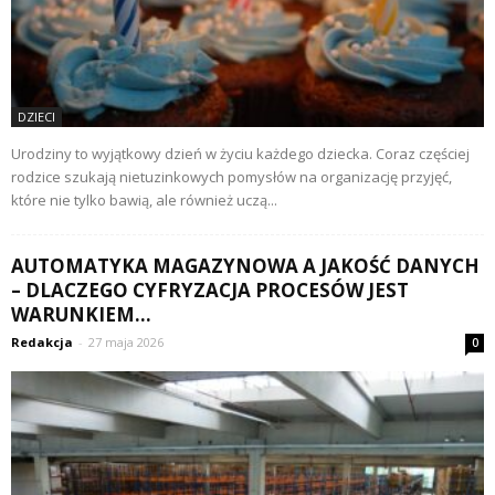
DZIECI
Urodziny to wyjątkowy dzień w życiu każdego dziecka. Coraz częściej
rodzice szukają nietuzinkowych pomysłów na organizację przyjęć,
które nie tylko bawią, ale również uczą...
AUTOMATYKA MAGAZYNOWA A JAKOŚĆ DANYCH
– DLACZEGO CYFRYZACJA PROCESÓW JEST
WARUNKIEM...
Redakcja
-
27 maja 2026
0