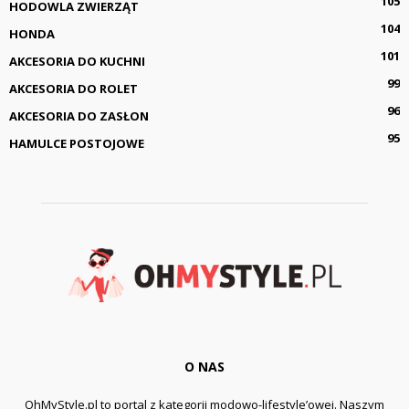
105
HODOWLA ZWIERZĄT
104
HONDA
101
AKCESORIA DO KUCHNI
99
AKCESORIA DO ROLET
96
AKCESORIA DO ZASŁON
95
HAMULCE POSTOJOWE
O NAS
OhMyStyle.pl to portal z kategorii modowo-lifestyle’owej. Naszym