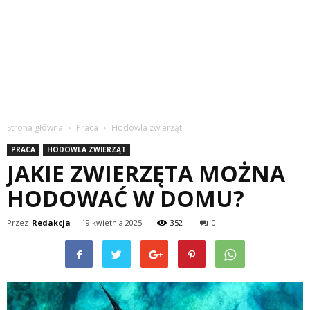
Strona główna
Praca
Hodowla zwierząt
PRACA
HODOWLA ZWIERZĄT
JAKIE ZWIERZĘTA MOŻNA
HODOWAĆ W DOMU?
Przez
Redakcja
-
19 kwietnia 2025
352
0