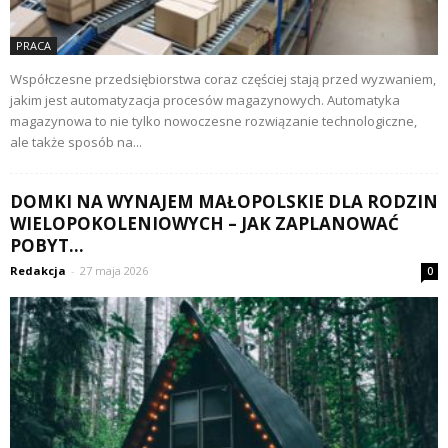
PRACA
Współczesne przedsiębiorstwa coraz częściej stają przed wyzwaniem,
jakim jest automatyzacja procesów magazynowych. Automatyka
magazynowa to nie tylko nowoczesne rozwiązanie technologiczne,
ale także sposób na...
DOMKI NA WYNAJEM MAŁOPOLSKIE DLA RODZIN
WIELOPOKOLENIOWYCH – JAK ZAPLANOWAĆ
POBYT...
Redakcja
-
27 maja 2026
0