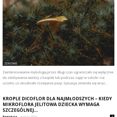
ZDROWIE
Zainteresowanie mykologią przez długi czas ograniczało się wyłącznie
do zdobywania wiedzy z książek lub podczas zajęć w szkole i na
uczelni, co utrudniało rozwijanie pasji. Sytuacja zmieniła się wraz...
KROPLE DICOFLOR DLA NAJMŁODSZYCH – KIEDY
MIKROFLORA JELITOWA DZIECKA WYMAGA
SZCZEGÓLNEJ...
Redakcja
-
8 lipca 2026
0