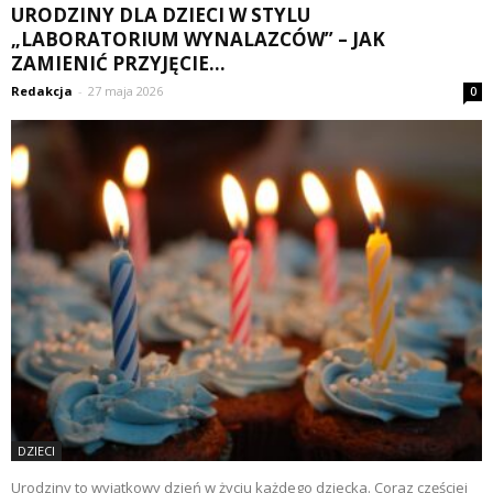
URODZINY DLA DZIECI W STYLU
„LABORATORIUM WYNALAZCÓW” – JAK
ZAMIENIĆ PRZYJĘCIE...
Redakcja
-
27 maja 2026
0
DZIECI
Urodziny to wyjątkowy dzień w życiu każdego dziecka. Coraz częściej