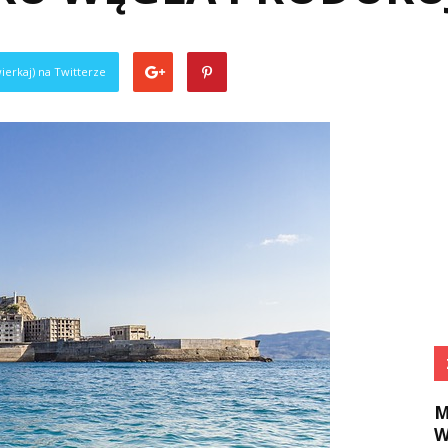
ierkaj) na Twitterze
M
W