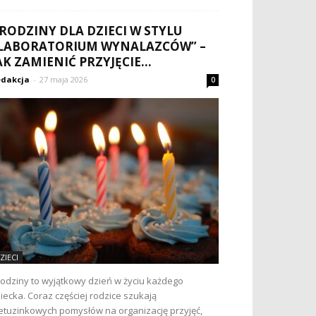
RODZINY DLA DZIECI W STYLU
LABORATORIUM WYNALAZCÓW” –
AK ZAMIENIĆ PRZYJĘCIE...
dakcja
-
27 maja 2026
0
ZIECI
odziny to wyjątkowy dzień w życiu każdego
iecka. Coraz częściej rodzice szukają
etuzinkowych pomysłów na organizację przyjęć,