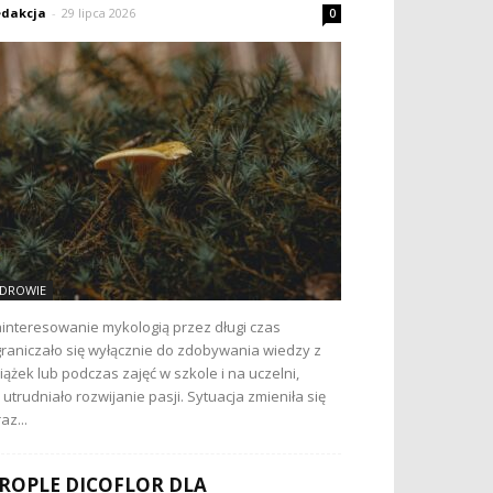
dakcja
-
29 lipca 2026
0
DROWIE
interesowanie mykologią przez długi czas
raniczało się wyłącznie do zdobywania wiedzy z
iążek lub podczas zajęć w szkole i na uczelni,
 utrudniało rozwijanie pasji. Sytuacja zmieniła się
az...
ROPLE DICOFLOR DLA