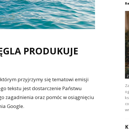
Re
ĘGLA PRODUKUJE
Z
którym przyjrzymy się tematowi emisji
Za
go tekstu jest dostarczenie Państwu
og
ego zagadnienia oraz pomóc w osiągnięciu
ks
co
nia Google.
wr
K