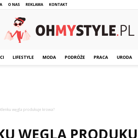
A
O NAS
REKLAMA
KONTAKT
CI
LIFESTYLE
MODA
PODRÓŻE
PRACA
URODA
OhMyStyle.pl
utlenku węgla produkuje krowa?
KU WĘGLA PRODUKU