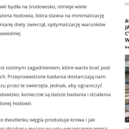
kt
i bydła na środowisko, istnieje wiele
ażona hodowla, która stawia na minimalizację
A
mianę diety zwierząt, optymalizację warunków
J
nawialnej.
C
W
Re
st istotnym zagadnieniem, które warto brać pod
ych. Przeprowadzone badania dostarczają nam
u przez te zwierzęta. Jednak, aby ograniczyć
owisko, konieczne są dalsze badania i działania
onej hodowli.
ile dwutlenku węgla produkuje krowa i jak
P
j działania mające na celu ograniczenie emisji