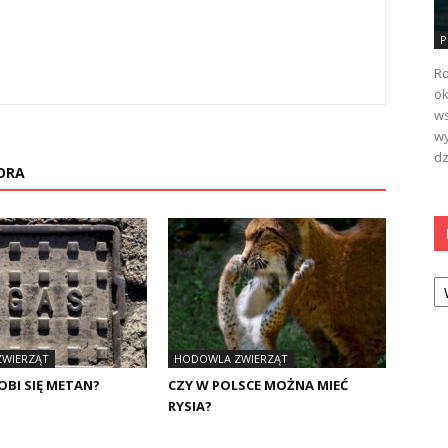
P
Ro
ok
ws
wy
dz
ORA
Ka
WIERZĄT
HODOWLA ZWIERZĄT
OBI SIĘ METAN?
CZY W POLSCE MOŻNA MIEĆ
RYSIA?