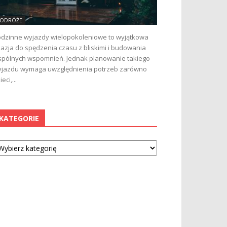
ODRÓŻE
dzinne wyjazdy wielopokoleniowe to wyjątkowa
azja do spędzenia czasu z bliskimi i budowania
pólnych wspomnień. Jednak planowanie takiego
jazdu wymaga uwzględnienia potrzeb zarówno
ieci,...
KATEGORIE
tegorie