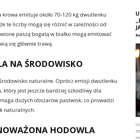
U
 krowa emituje około 70-120 kg dwutlenku
„
e te liczby mogą się różnić w zależności od
J
żywione paszą bogatą w białko mogą emitować
Re
wią się głównie trawą.
ŁA NA ŚRODOWISKO
rodowisko naturalne. Oprócz emisji dwutlenku
który jest jeszcze bardziej szkodliwy dla
ymaga dużych obszarów pastwisk, co prowadzi
sk naturalnych.
D
Ur
WNOWAŻONA HODOWLA
dz
ni