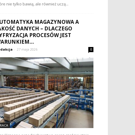
óre nie tylko bawią, ale również uczą...
UTOMATYKA MAGAZYNOWA A
AKOŚĆ DANYCH – DLACZEGO
YFRYZACJA PROCESÓW JEST
ARUNKIEM...
dakcja
-
27 maja 2026
0
RACA