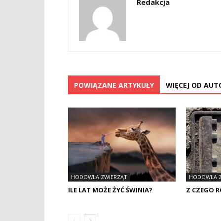
Redakcja
POWIĄZANE ARTYKUŁY
WIĘCEJ OD AUT
HODOWLA ZWIERZĄT
HODOWLA Z
ILE LAT MOŻE ŻYĆ ŚWINIA?
Z CZEGO R