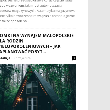
półczesne przedsiębiorstwa coraz częściej stają
zed wyzwaniem, jakim jest automatyzacja
rocesów magazynowych. Automatyka magazynowa
 nie tylko nowoczesne rozwiązanie technologiczne,
e także sposób na...
OMKI NA WYNAJEM MAŁOPOLSKIE
LA RODZIN
IELOPOKOLENIOWYCH – JAK
APLANOWAĆ POBYT...
dakcja
-
27 maja 2026
0