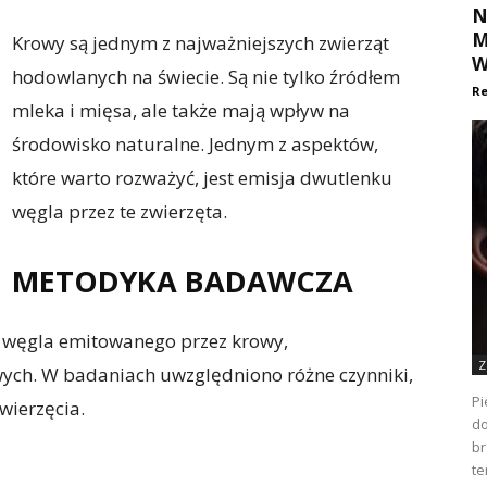
N
M
Krowy są jednym z najważniejszych zwierząt
W
hodowlanych na świecie. Są nie tylko źródłem
Re
mleka i mięsa, ale także mają wpływ na
środowisko naturalne. Jednym z aspektów,
które warto rozważyć, jest emisja dwutlenku
węgla przez te zwierzęta.
METODYKA BADAWCZA
u węgla emitowanego przez krowy,
Z
ch. W badaniach uwzględniono różne czynniki,
Pi
zwierzęcia.
do
br
te