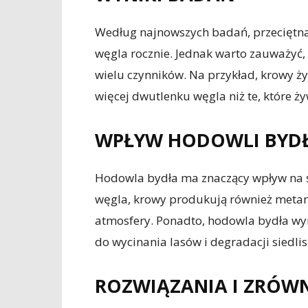
Według najnowszych badań, przeciętna
węgla rocznie. Jednak warto zauważyć, ż
wielu czynników. Na przykład, krowy 
więcej dwutlenku węgla niż te, które ży
WPŁYW HODOWLI BYD
Hodowla bydła ma znaczący wpływ na ś
węgla, krowy produkują również metan, 
atmosfery. Ponadto, hodowla bydła w
do wycinania lasów i degradacji siedli
ROZWIĄZANIA I ZRÓ