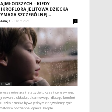
AJMŁODSZYCH – KIEDY
IKROFLORA JELITOWA DZIECKA
YMAGA SZCZEGÓLNEJ...
dakcja
-
8 lipca 2026
0
DROWIE
erwsze miesiące i lata życia to czas intensywnego
jrzewania układu pokarmowego, dlatego komfort
zuszka dziecka bywa jednym z najważniejszych
matów w codziennej opiece. Krople...