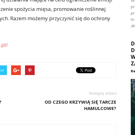
Ws
pr
jszenie spożycia mięsa, promowanie roślinnej
p
znych. Razem możemy przyczynić się do ochrony
to
al
D
.pl/
D
W
Z
ter
Re
Następny artykuł
?
OD CZEGO KRZYWIĄ SIĘ TARCZE
HAMULCOWE?