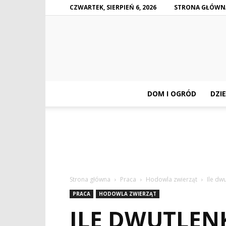
CZWARTEK, SIERPIEŃ 6, 2026
STRONA GŁÓWN
DOM I OGRÓD
DZIE
Strona główna
Praca
Hodowla zwierząt
Ile dw
PRACA
HODOWLA ZWIERZĄT
ILE DWUTLEN