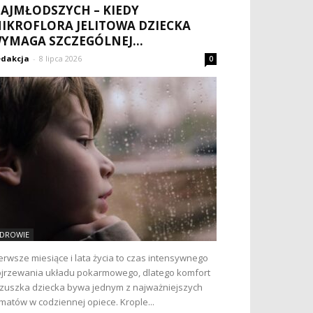
AJMŁODSZYCH – KIEDY
IKROFLORA JELITOWA DZIECKA
YMAGA SZCZEGÓLNEJ...
dakcja
-
8 lipca 2026
0
DROWIE
erwsze miesiące i lata życia to czas intensywnego
jrzewania układu pokarmowego, dlatego komfort
zuszka dziecka bywa jednym z najważniejszych
matów w codziennej opiece. Krople...