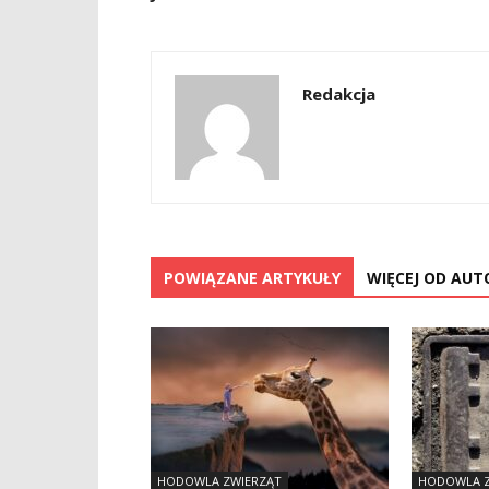
Redakcja
POWIĄZANE ARTYKUŁY
WIĘCEJ OD AUT
HODOWLA ZWIERZĄT
HODOWLA Z