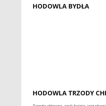
HODOWLA BYDŁA
HODOWLA TRZODY CH
Trzoda chlewna, czyli świnie, jest rów