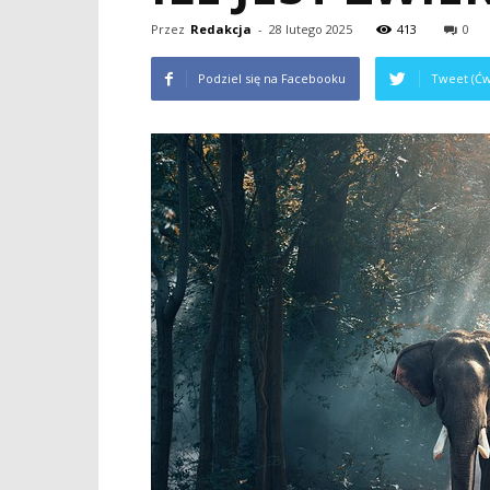
Przez
Redakcja
-
28 lutego 2025
413
0
Podziel się na Facebooku
Tweet (Ćw