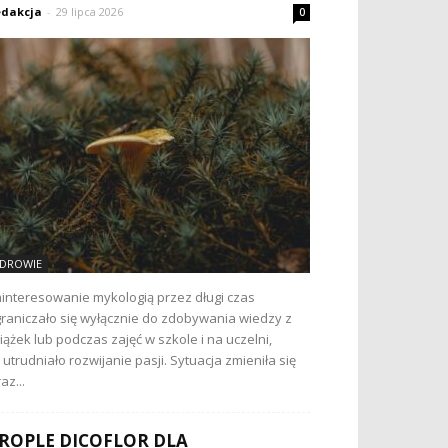
dakcja
-
29 lipca 2026
0
DROWIE
interesowanie mykologią przez długi czas
raniczało się wyłącznie do zdobywania wiedzy z
iążek lub podczas zajęć w szkole i na uczelni,
 utrudniało rozwijanie pasji. Sytuacja zmieniła się
az...
ROPLE DICOFLOR DLA