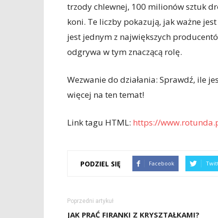
trzody chlewnej, 100 milionów sztuk dro
koni. Te liczby pokazują, jak ważne jest
jest jednym z największych producentó
odgrywa w tym znaczącą rolę.
Wezwanie do działania: Sprawdź, ile je
więcej na ten temat!
Link tagu HTML:
https://www.rotunda.p
PODZIEL SIĘ
Facebook
Twit
Poprzedni artykuł
JAK PRAĆ FIRANKI Z KRYSZTAŁKAMI?