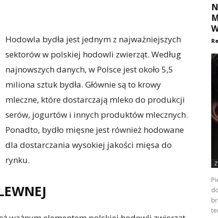
N
M
W
Hodowla bydła jest jednym z najważniejszych
Re
sektorów w polskiej hodowli zwierząt. Według
najnowszych danych, w Polsce jest około 5,5
miliona sztuk bydła. Głównie są to krowy
mleczne, które dostarczają mleko do produkcji
serów, jogurtów i innych produktów mlecznych.
Ponadto, bydło mięsne jest również hodowane
dla dostarczania wysokiej jakości mięsa do
rynku.
Z
Pi
LEWNEJ
do
br
te
nież ważnym elementem polskiej hodowli zwierząt.