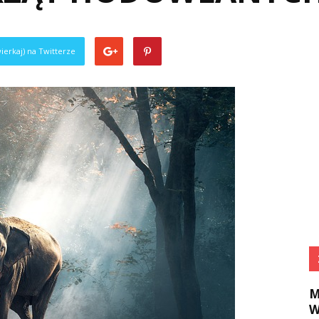
ierkaj) na Twitterze
M
W