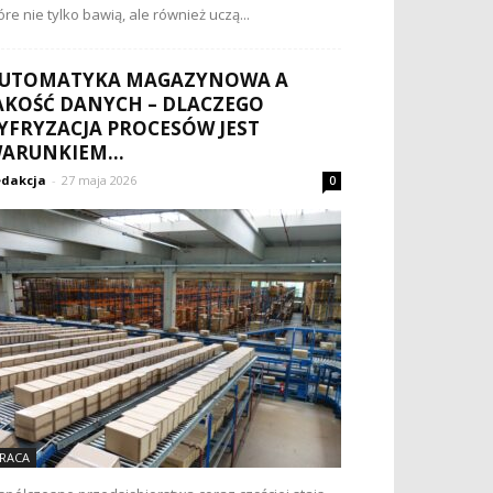
óre nie tylko bawią, ale również uczą...
UTOMATYKA MAGAZYNOWA A
AKOŚĆ DANYCH – DLACZEGO
YFRYZACJA PROCESÓW JEST
ARUNKIEM...
dakcja
-
27 maja 2026
0
RACA