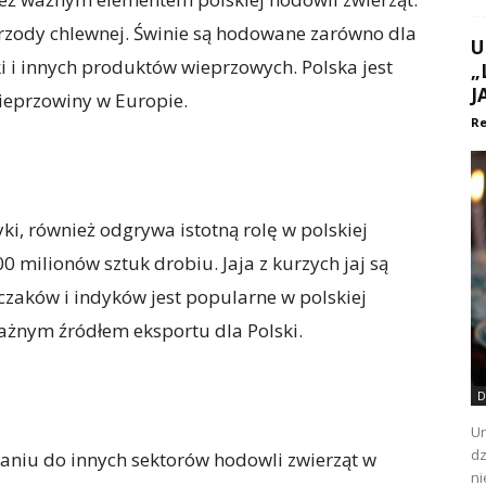
 trzody chlewnej. Świnie są hodowane zarówno dla
U
ki i innych produktów wieprzowych. Polska jest
„
J
ieprzowiny w Europie.
Re
ki, również odgrywa istotną rolę w polskiej
00 milionów sztuk drobiu. Jaja z kurzych jaj są
zaków i indyków jest popularne w polskiej
ażnym źródłem eksportu dla Polski.
D
Ur
dz
aniu do innych sektorów hodowli zwierząt w
ni