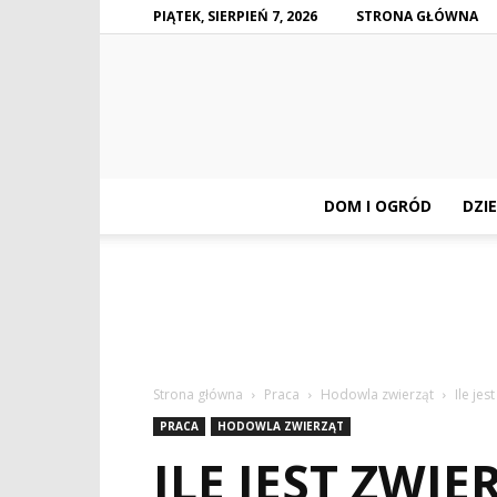
PIĄTEK, SIERPIEŃ 7, 2026
STRONA GŁÓWNA
DOM I OGRÓD
DZIE
Strona główna
Praca
Hodowla zwierząt
Ile je
PRACA
HODOWLA ZWIERZĄT
ILE JEST ZW