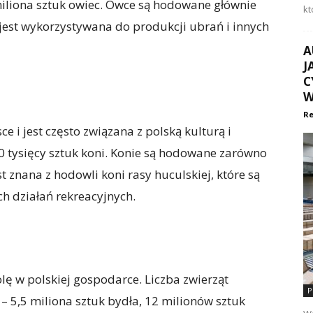
 miliona sztuk owiec. Owce są hodowane głównie
kt
 jest wykorzystywana do produkcji ubrań i innych
A
J
C
W
Re
 i jest często związana z polską kulturą i
400 tysięcy sztuk koni. Konie są hodowane zarówno
est znana z hodowli koni rasy huculskiej, które są
h działań rekreacyjnych.
ę w polskiej gospodarce. Liczba zwierząt
P
– 5,5 miliona sztuk bydła, 12 milionów sztuk