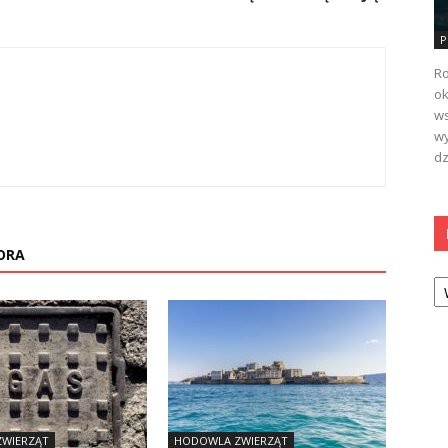
P
Ro
ok
ws
wy
dz
ORA
Ka
WIERZĄT
HODOWLA ZWIERZĄT