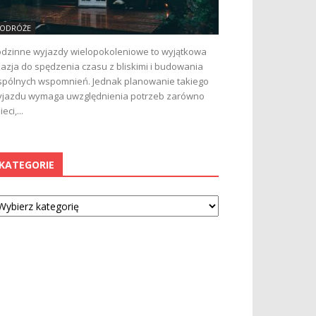
ODRÓŻE
dzinne wyjazdy wielopokoleniowe to wyjątkowa
azja do spędzenia czasu z bliskimi i budowania
pólnych wspomnień. Jednak planowanie takiego
jazdu wymaga uwzględnienia potrzeb zarówno
ieci,...
KATEGORIE
tegorie