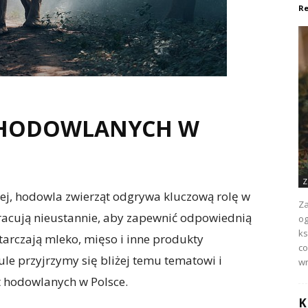
Re
T HODOWLANYCH W
Z
czej, hodowla zwierząt odgrywa kluczową rolę w
Za
acują nieustannie, aby zapewnić odpowiednią
og
ks
tarczają mleko, mięso i inne produkty
co
le przyjrzymy się bliżej temu tematowi i
wr
ąt hodowlanych w Polsce.
K