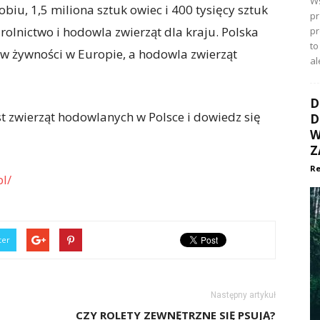
Ws
biu, 1,5 miliona sztuk owiec i 400 tysięcy sztuk
pr
 rolnictwo i hodowla zwierząt dla kraju. Polska
p
to
w żywności w Europie, a hodowla zwierząt
al
D
st zwierząt hodowlanych w Polsce i dowiedz się
D
W
Z
Re
l/
ter
Następny artykuł
CZY ROLETY ZEWNĘTRZNE SIĘ PSUJĄ?