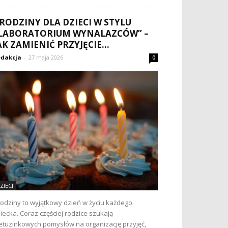
RODZINY DLA DZIECI W STYLU
LABORATORIUM WYNALAZCÓW” –
AK ZAMIENIĆ PRZYJĘCIE...
dakcja
-
27 maja 2026
0
ZIECI
odziny to wyjątkowy dzień w życiu każdego
iecka. Coraz częściej rodzice szukają
etuzinkowych pomysłów na organizację przyjęć,