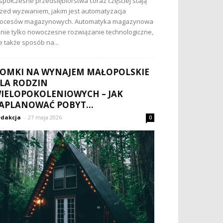
półczesne przedsiębiorstwa coraz częściej stają
zed wyzwaniem, jakim jest automatyzacja
rocesów magazynowych. Automatyka magazynowa
 nie tylko nowoczesne rozwiązanie technologiczne,
e także sposób na...
OMKI NA WYNAJEM MAŁOPOLSKIE
LA RODZIN
IELOPOKOLENIOWYCH – JAK
APLANOWAĆ POBYT...
dakcja
-
27 maja 2026
0