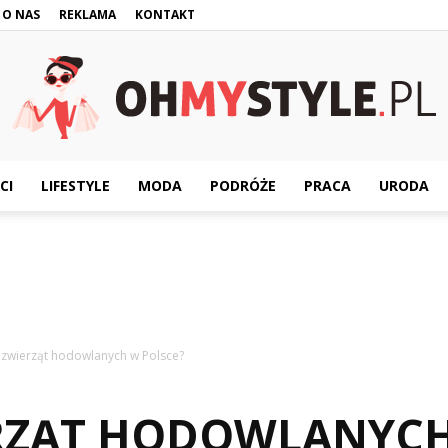
O NAS
REKLAMA
KONTAKT
CI
LIFESTYLE
MODA
PODRÓŻE
PRACA
URODA
OhMyStyle.pl
st zwierząt hodowlanych w Polsce?
IERZĄT HODOWLANYC