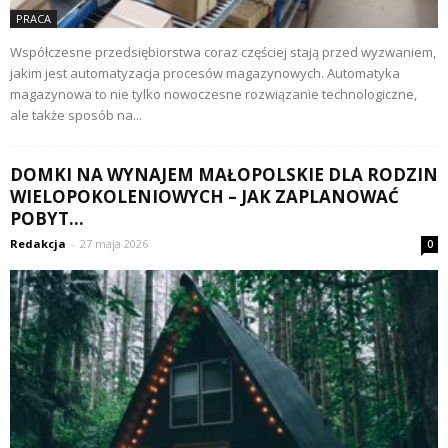
PRACA
Współczesne przedsiębiorstwa coraz częściej stają przed wyzwaniem,
jakim jest automatyzacja procesów magazynowych. Automatyka
magazynowa to nie tylko nowoczesne rozwiązanie technologiczne,
ale także sposób na...
DOMKI NA WYNAJEM MAŁOPOLSKIE DLA RODZIN
WIELOPOKOLENIOWYCH – JAK ZAPLANOWAĆ
POBYT...
Redakcja
-
27 maja 2026
0