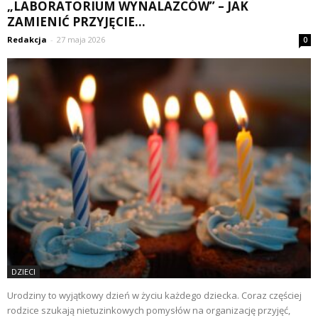
„LABORATORIUM WYNALAZCÓW” – JAK
ZAMIENIĆ PRZYJĘCIE...
Redakcja
-
27 maja 2026
0
DZIECI
Urodziny to wyjątkowy dzień w życiu każdego dziecka. Coraz częściej
rodzice szukają nietuzinkowych pomysłów na organizację przyjęć,