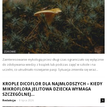
ZDROWIE
Zainteresowanie mykologią przez długi czas ograniczało się wyłącznie
do zdobywania wiedzy z książek lub podczas zajęć w szkole i na
uczelni, co utrudniało rozwijanie pasji. Sytuacja zmieniła się wraz...
KROPLE DICOFLOR DLA NAJMŁODSZYCH – KIEDY
MIKROFLORA JELITOWA DZIECKA WYMAGA
SZCZEGÓLNEJ...
Redakcja
-
8 lipca 2026
0