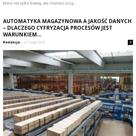
które nie tylko bawią, ale również uczą...
AUTOMATYKA MAGAZYNOWA A JAKOŚĆ DANYCH
– DLACZEGO CYFRYZACJA PROCESÓW JEST
WARUNKIEM...
Redakcja
-
27 maja 2026
0