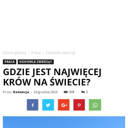
Strona główna
Praca
Hodowla zwierząt
PRACA
HODOWLA ZWIERZĄT
GDZIE JEST NAJWIĘCEJ
KRÓW NA ŚWIECIE?
Przez
Redakcja
-
24 grudnia 2024
519
0