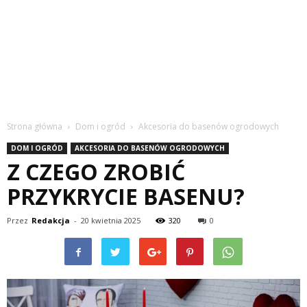
Strona główna
Dom i ogród
Akcesoria do basenów ogrodowych
DOM I OGRÓD
AKCESORIA DO BASENÓW OGRODOWYCH
Z CZEGO ZROBIĆ
PRZYKRYCIE BASENU?
Przez
Redakcja
-
20 kwietnia 2025
320
0