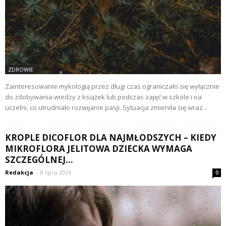
ZDROWIE
Zainteresowanie mykologią przez długi czas ograniczało się wyłącznie
do zdobywania wiedzy z książek lub podczas zajęć w szkole i na
uczelni, co utrudniało rozwijanie pasji. Sytuacja zmieniła się wraz...
KROPLE DICOFLOR DLA NAJMŁODSZYCH – KIEDY
MIKROFLORA JELITOWA DZIECKA WYMAGA
SZCZEGÓLNEJ...
Redakcja
-
8 lipca 2026
0