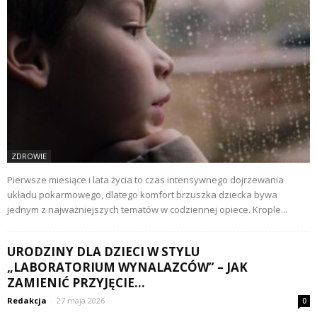
ZDROWIE
Pierwsze miesiące i lata życia to czas intensywnego dojrzewania
układu pokarmowego, dlatego komfort brzuszka dziecka bywa
jednym z najważniejszych tematów w codziennej opiece. Krople...
URODZINY DLA DZIECI W STYLU
„LABORATORIUM WYNALAZCÓW” – JAK
ZAMIENIĆ PRZYJĘCIE...
Redakcja
-
27 maja 2026
0