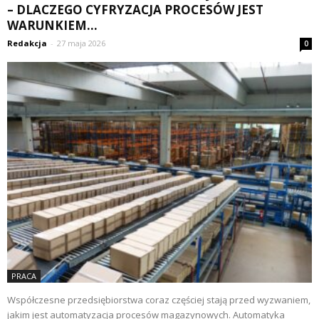
– DLACZEGO CYFRYZACJA PROCESÓW JEST
WARUNKIEM...
Redakcja
-
27 maja 2026
0
PRACA
Współczesne przedsiębiorstwa coraz częściej stają przed wyzwaniem,
jakim jest automatyzacja procesów magazynowych. Automatyka