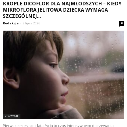
KROPLE DICOFLOR DLA NAJMŁODSZYCH – KIEDY
MIKROFLORA JELITOWA DZIECKA WYMAGA
SZCZEGÓLNEJ...
Redakcja
-
8 lipca 2026
0
ZDROWIE
Pierwsze miesiące i lata życia to czas intensywnego dojrzewania