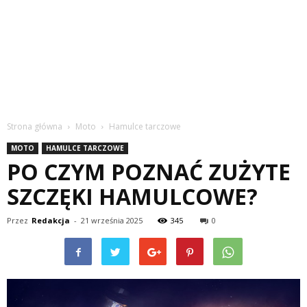
Strona główna
Moto
Hamulce tarczowe
MOTO
HAMULCE TARCZOWE
PO CZYM POZNAĆ ZUŻYTE
SZCZĘKI HAMULCOWE?
Przez
Redakcja
-
21 września 2025
345
0