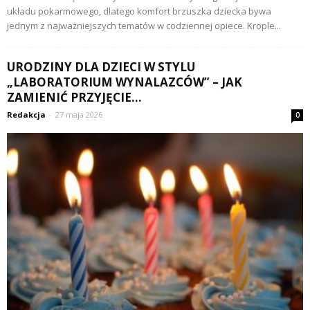
układu pokarmowego, dlatego komfort brzuszka dziecka bywa
jednym z najważniejszych tematów w codziennej opiece. Krople...
URODZINY DLA DZIECI W STYLU
„LABORATORIUM WYNALAZCÓW” – JAK
ZAMIENIĆ PRZYJĘCIE...
Redakcja
-
27 maja 2026
0