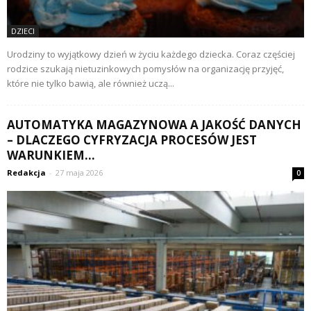
DZIECI
Urodziny to wyjątkowy dzień w życiu każdego dziecka. Coraz częściej
rodzice szukają nietuzinkowych pomysłów na organizację przyjęć,
które nie tylko bawią, ale również uczą...
AUTOMATYKA MAGAZYNOWA A JAKOŚĆ DANYCH
– DLACZEGO CYFRYZACJA PROCESÓW JEST
WARUNKIEM...
Redakcja
-
27 maja 2026
0