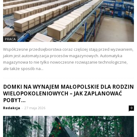
PRACA
Współczesne przedsiębiorstwa coraz częściej stają przed wyzwaniem,
jakim jest automatyzacja procesów magazynowych. Automatyka
magazynowa to nie tylko nowoczesne rozwiązanie technologiczne,
ale także sposób na...
DOMKI NA WYNAJEM MAŁOPOLSKIE DLA RODZIN
WIELOPOKOLENIOWYCH – JAK ZAPLANOWAĆ
POBYT...
Redakcja
-
27 maja 2026
0