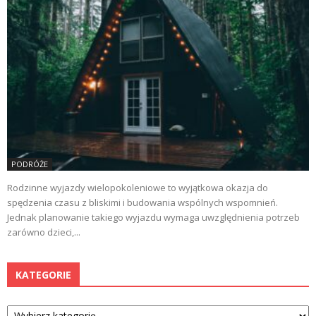
PODRÓŻE
Rodzinne wyjazdy wielopokoleniowe to wyjątkowa okazja do
spędzenia czasu z bliskimi i budowania wspólnych wspomnień.
Jednak planowanie takiego wyjazdu wymaga uwzględnienia potrzeb
zarówno dzieci,...
KATEGORIE
Kategorie