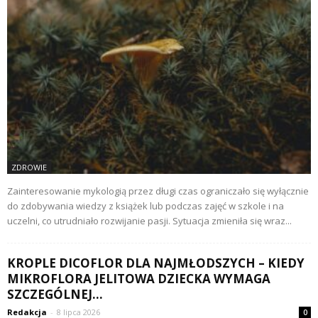
ZDROWIE
Zainteresowanie mykologią przez długi czas ograniczało się wyłącznie
do zdobywania wiedzy z książek lub podczas zajęć w szkole i na
uczelni, co utrudniało rozwijanie pasji. Sytuacja zmieniła się wraz...
KROPLE DICOFLOR DLA NAJMŁODSZYCH – KIEDY
MIKROFLORA JELITOWA DZIECKA WYMAGA
SZCZEGÓLNEJ...
Redakcja
-
8 lipca 2026
0