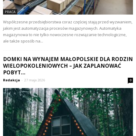
PRACA
Współczesne przedsiębiorstwa coraz częściej stają przed wyzwaniem,
jakim jest automatyzacja procesów magazynowych. Automatyka
magazynowa to nie tylko nowoczesne rozwiązanie technologiczne,
ale także sposób na...
DOMKI NA WYNAJEM MAŁOPOLSKIE DLA RODZIN
WIELOPOKOLENIOWYCH – JAK ZAPLANOWAĆ
POBYT...
Redakcja
-
27 maja 2026
0