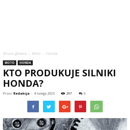
Strona główna
Moto
Honda
MOTO
HONDA
KTO PRODUKUJE SILNIKI
HONDA?
Przez
Redakcja
-
4 lutego 2025
297
0