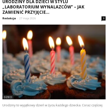
URODZINY DLA DZIECI W STYLU
„LABORATORIUM WYNALAZCÓW” – JAK
ZAMIENIĆ PRZYJĘCIE...
Redakcja
-
27 maja 2026
0
DZIECI
Urodziny to wyjątkowy dzień w życiu każdego dziecka. Coraz częściej