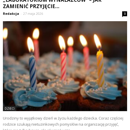
ZAMIENIĆ PRZYJĘCIE...
Redakcja
-
27 maja 2026
0
DZIECI
Urodziny to wyjątkowy dzień w życiu każdego dziecka. Coraz częściej
rodzice szukają nietuzinkowych pomysłów na organizację przyjęć,