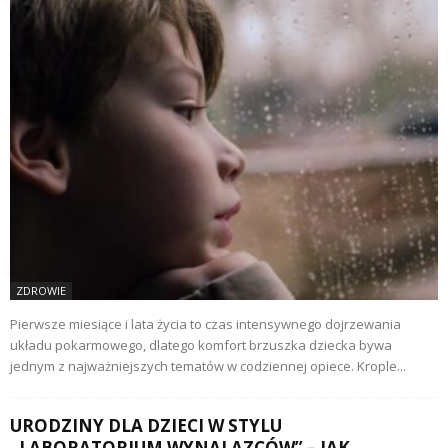
ZDROWIE
Pierwsze miesiące i lata życia to czas intensywnego dojrzewania
układu pokarmowego, dlatego komfort brzuszka dziecka bywa
jednym z najważniejszych tematów w codziennej opiece. Krople...
URODZINY DLA DZIECI W STYLU
„LABORATORIUM WYNALAZCÓW” – JAK