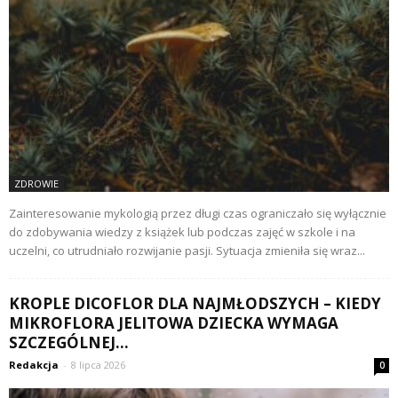
ZDROWIE
Zainteresowanie mykologią przez długi czas ograniczało się wyłącznie
do zdobywania wiedzy z książek lub podczas zajęć w szkole i na
uczelni, co utrudniało rozwijanie pasji. Sytuacja zmieniła się wraz...
KROPLE DICOFLOR DLA NAJMŁODSZYCH – KIEDY
MIKROFLORA JELITOWA DZIECKA WYMAGA
SZCZEGÓLNEJ...
Redakcja
-
8 lipca 2026
0