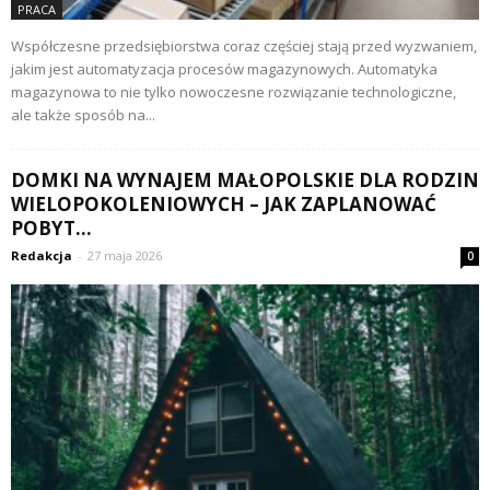
PRACA
Współczesne przedsiębiorstwa coraz częściej stają przed wyzwaniem,
jakim jest automatyzacja procesów magazynowych. Automatyka
magazynowa to nie tylko nowoczesne rozwiązanie technologiczne,
ale także sposób na...
DOMKI NA WYNAJEM MAŁOPOLSKIE DLA RODZIN
WIELOPOKOLENIOWYCH – JAK ZAPLANOWAĆ
POBYT...
Redakcja
-
27 maja 2026
0