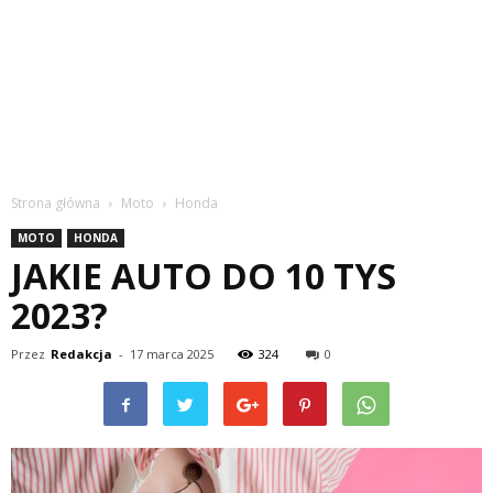
Strona główna
Moto
Honda
MOTO
HONDA
JAKIE AUTO DO 10 TYS
2023?
Przez
Redakcja
-
17 marca 2025
324
0