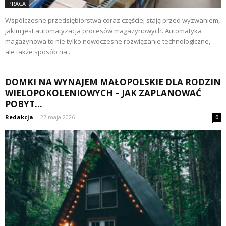
PRACA
Współczesne przedsiębiorstwa coraz częściej stają przed wyzwaniem,
jakim jest automatyzacja procesów magazynowych. Automatyka
magazynowa to nie tylko nowoczesne rozwiązanie technologiczne,
ale także sposób na...
DOMKI NA WYNAJEM MAŁOPOLSKIE DLA RODZIN
WIELOPOKOLENIOWYCH – JAK ZAPLANOWAĆ
POBYT...
Redakcja
-
27 maja 2026
0