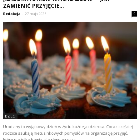
ZAMIENIĆ PRZYJĘCIE...
Redakcja
-
27 maja 2026
0
DZIECI
Urodziny to wyjątkowy dzień w życiu każdego dziecka. Coraz częściej
rodzice szukają nietuzinkowych pomysłów na organizację przyjęć,
które nie tylko bawią, ale również uczą...