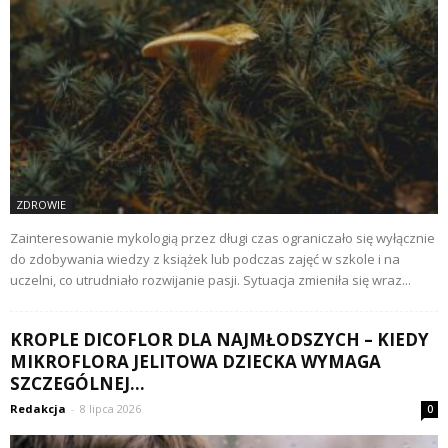
ZDROWIE
Zainteresowanie mykologią przez długi czas ograniczało się wyłącznie
do zdobywania wiedzy z książek lub podczas zajęć w szkole i na
uczelni, co utrudniało rozwijanie pasji. Sytuacja zmieniła się wraz...
KROPLE DICOFLOR DLA NAJMŁODSZYCH – KIEDY
MIKROFLORA JELITOWA DZIECKA WYMAGA
SZCZEGÓLNEJ...
Redakcja
-
8 lipca 2026
0