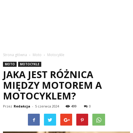
Strona główna
Moto
Motocykle
MOTO
MOTOCYKLE
JAKA JEST RÓŻNICA
MIĘDZY MOTOREM A
MOTOCYKLEM?
Przez
Redakcja
-
5 czerwca 2024
499
0