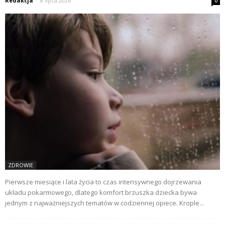
Redakcja
-
8 lipca 2026
0
ZDROWIE
Pierwsze miesiące i lata życia to czas intensywnego dojrzewania
układu pokarmowego, dlatego komfort brzuszka dziecka bywa
jednym z najważniejszych tematów w codziennej opiece. Krople...