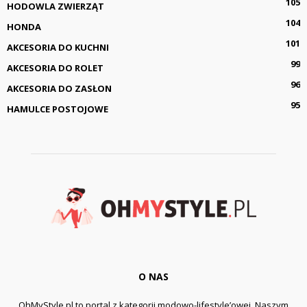
105
HODOWLA ZWIERZĄT
104
HONDA
101
AKCESORIA DO KUCHNI
99
AKCESORIA DO ROLET
96
AKCESORIA DO ZASŁON
95
HAMULCE POSTOJOWE
O NAS
OhMyStyle.pl to portal z kategorii modowo-lifestyle’owej. Naszym