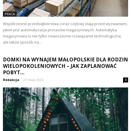
PRACA
Współczesne przedsiębiorstwa coraz częściej stają przed wyzwaniem,
jakim jest automatyzacja procesów magazynowych. Automatyka
magazynowa to nie tylko nowoczesne rozwiązanie technologiczne,
ale także sposób na...
DOMKI NA WYNAJEM MAŁOPOLSKIE DLA RODZIN
WIELOPOKOLENIOWYCH – JAK ZAPLANOWAĆ
POBYT...
Redakcja
-
27 maja 2026
0