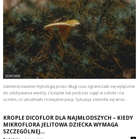
ZDROWIE
Zainteresowanie mykologią przez długi czas ograniczało się wyłącznie
do zdobywania wiedzy z książek lub podczas zajęć w szkole i na
uczelni, co utrudniało rozwijanie pasji. Sytuacja zmieniła się wraz...
KROPLE DICOFLOR DLA NAJMŁODSZYCH – KIEDY
MIKROFLORA JELITOWA DZIECKA WYMAGA
SZCZEGÓLNEJ...