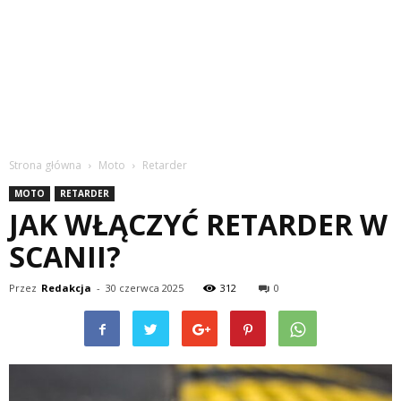
Strona główna
Moto
Retarder
MOTO
RETARDER
JAK WŁĄCZYĆ RETARDER W
SCANII?
Przez
Redakcja
-
30 czerwca 2025
312
0