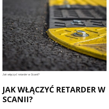
Jak włączyć retarder w Scanii?
JAK WŁĄCZYĆ RETARDER W
SCANII?