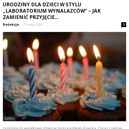
URODZINY DLA DZIECI W STYLU
„LABORATORIUM WYNALAZCÓW” – JAK
ZAMIENIĆ PRZYJĘCIE...
Redakcja
-
27 maja 2026
0
DZIECI
Urodziny to wyjątkowy dzień w życiu każdego dziecka. Coraz częściej