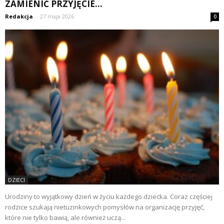
ZAMIENIĆ PRZYJĘCIE...
Redakcja
-
27 maja 2026
0
DZIECI
Urodziny to wyjątkowy dzień w życiu każdego dziecka. Coraz częściej
rodzice szukają nietuzinkowych pomysłów na organizację przyjęć,
które nie tylko bawią, ale również uczą...