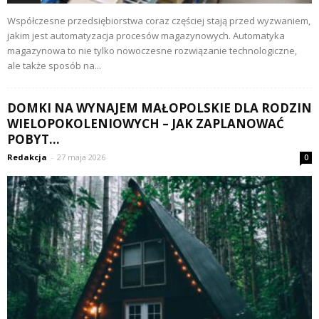
Współczesne przedsiębiorstwa coraz częściej stają przed wyzwaniem,
jakim jest automatyzacja procesów magazynowych. Automatyka
magazynowa to nie tylko nowoczesne rozwiązanie technologiczne,
ale także sposób na...
DOMKI NA WYNAJEM MAŁOPOLSKIE DLA RODZIN
WIELOPOKOLENIOWYCH – JAK ZAPLANOWAĆ
POBYT...
Redakcja
-
27 maja 2026
0