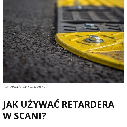
Jak używać retardera w Scani?
JAK UŻYWAĆ RETARDERA
W SCANI?