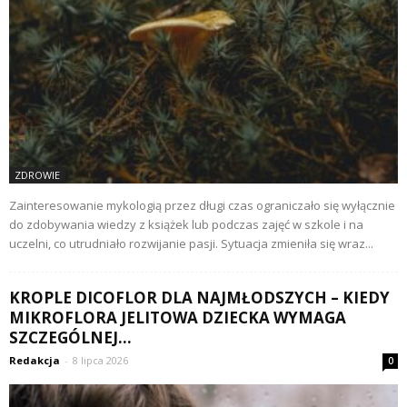
ZDROWIE
Zainteresowanie mykologią przez długi czas ograniczało się wyłącznie
do zdobywania wiedzy z książek lub podczas zajęć w szkole i na
uczelni, co utrudniało rozwijanie pasji. Sytuacja zmieniła się wraz...
KROPLE DICOFLOR DLA NAJMŁODSZYCH – KIEDY
MIKROFLORA JELITOWA DZIECKA WYMAGA
SZCZEGÓLNEJ...
Redakcja
-
8 lipca 2026
0