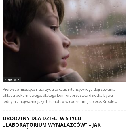
ZDROWIE
Pierwsze miesiące i lata życia to czas intensywnego dojrzewania
układu pokarmowego, dlatego komfort brzuszka dziecka bywa
jednym z najważniejszych tematów w codziennej opiece. Krople...
URODZINY DLA DZIECI W STYLU
„LABORATORIUM WYNALAZCÓW” – JAK