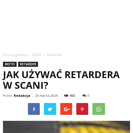
Strona główna
Moto
Retarder
MOTO
RETARDER
JAK UŻYWAĆ RETARDERA
W SCANI?
Przez
Redakcja
-
26 marca 2024
463
0