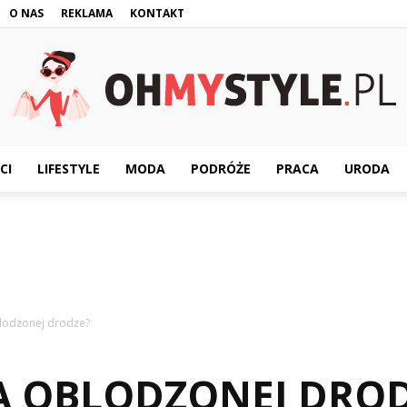
O NAS
REKLAMA
KONTAKT
CI
LIFESTYLE
MODA
PODRÓŻE
PRACA
URODA
OhMyStyle.pl
blodzonej drodze?
NA OBLODZONEJ DRO