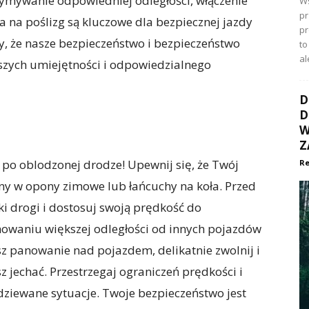
mywanie odpowiedniej odległości, włączenie
Ws
pr
 na poślizg są kluczowe dla bezpiecznej jazdy
p
, że nasze bezpieczeństwo i bezpieczeństwo
to
al
szych umiejętności i odpowiedzialnego
D
D
W
Z
 po oblodzonej drodze! Upewnij się, że Twój
Re
y w opony zimowe lub łańcuchy na koła. Przed
 drogi i dostosuj swoją prędkość do
owaniu większej odległości od innych pojazdów
isz panowanie nad pojazdem, delikatnie zwolnij i
z jechać. Przestrzegaj ograniczeń prędkości i
ziewane sytuacje. Twoje bezpieczeństwo jest