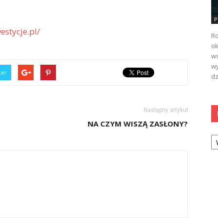
P
stycje.pl/
Ro
ok
ws
wy
ter
dz
Następny artykuł
NA CZYM WISZĄ ZASŁONY?
Ka