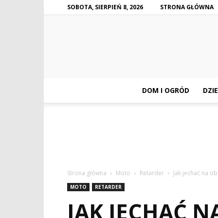
SOBOTA, SIERPIEŃ 8, 2026
STRONA GŁÓWNA
DOM I OGRÓD
DZIE
Strona główna
Moto
Retarder
Jak jechać na o
MOTO
RETARDER
JAK JECHAĆ 