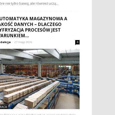
óre nie tylko bawią, ale również uczą...
UTOMATYKA MAGAZYNOWA A
AKOŚĆ DANYCH – DLACZEGO
YFRYZACJA PROCESÓW JEST
ARUNKIEM...
dakcja
-
27 maja 2026
0
RACA