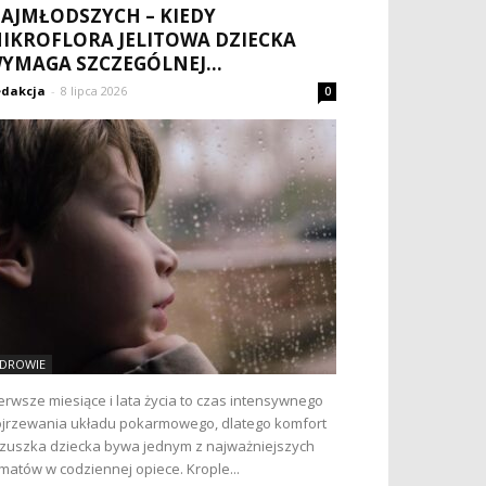
AJMŁODSZYCH – KIEDY
IKROFLORA JELITOWA DZIECKA
YMAGA SZCZEGÓLNEJ...
dakcja
-
8 lipca 2026
0
DROWIE
erwsze miesiące i lata życia to czas intensywnego
jrzewania układu pokarmowego, dlatego komfort
zuszka dziecka bywa jednym z najważniejszych
matów w codziennej opiece. Krople...