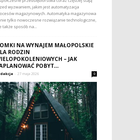
półczesne przedsiębiorstwa coraz częściej stają
zed wyzwaniem, jakim jest automatyzacja
rocesów magazynowych. Automatyka magazynowa
 nie tylko nowoczesne rozwiązanie technologiczne,
e także sposób na...
OMKI NA WYNAJEM MAŁOPOLSKIE
LA RODZIN
IELOPOKOLENIOWYCH – JAK
APLANOWAĆ POBYT...
dakcja
-
27 maja 2026
0