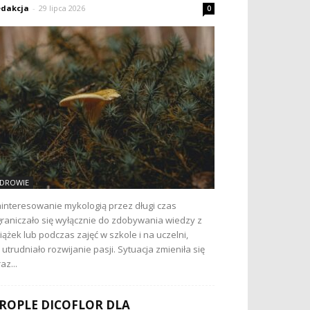
dakcja
-
29 lipca 2026
0
DROWIE
interesowanie mykologią przez długi czas
raniczało się wyłącznie do zdobywania wiedzy z
iążek lub podczas zajęć w szkole i na uczelni,
 utrudniało rozwijanie pasji. Sytuacja zmieniła się
az...
ROPLE DICOFLOR DLA