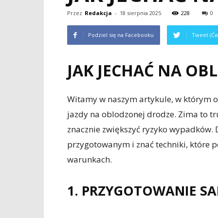
Przez
Redakcja
-
18 sierpnia 2025
228
0
Podziel się na Facebooku
Tweet (Ćw
JAK JECHAĆ NA OB
Witamy w naszym artykule, w którym 
jazdy na oblodzonej drodze. Zima to t
znacznie zwiększyć ryzyko wypadków. 
przygotowanym i znać techniki, które
warunkach.
1. PRZYGOTOWANIE 