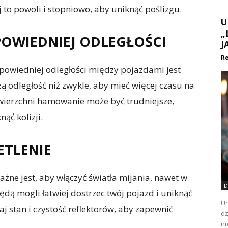
 to powoli i stopniowo, aby uniknąć poślizgu.
U
„
POWIEDNIEJ ODLEGŁOŚCI
J
Re
owiedniej odległości między pojazdami jest
ą odległość niż zwykle, aby mieć więcej czasu na
awierzchni hamowanie może być trudniejsze,
ąć kolizji.
ETLENIE
żne jest, aby włączyć światła mijania, nawet w
D
ędą mogli łatwiej dostrzec twój pojazd i uniknąć
Ur
j stan i czystość reflektorów, aby zapewnić
dz
ni