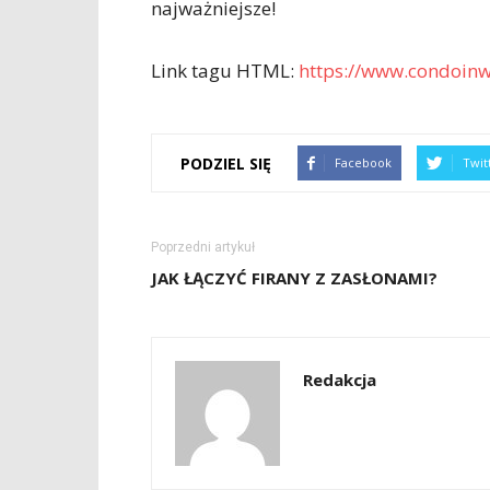
najważniejsze!
Link tagu HTML:
https://www.condoinwe
PODZIEL SIĘ
Facebook
Twit
Poprzedni artykuł
JAK ŁĄCZYĆ FIRANY Z ZASŁONAMI?
Redakcja