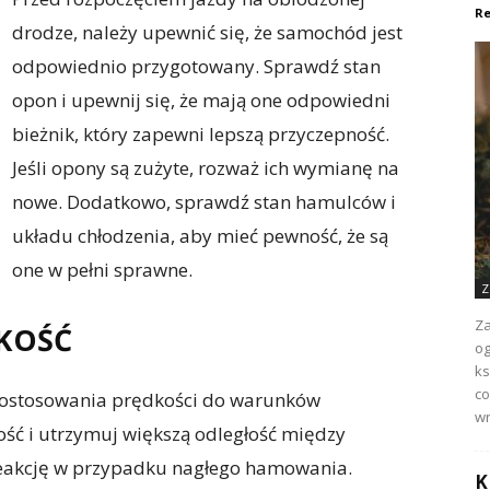
Re
drodze, należy upewnić się, że samochód jest
odpowiednio przygotowany. Sprawdź stan
opon i upewnij się, że mają one odpowiedni
bieżnik, który zapewni lepszą przyczepność.
Jeśli opony są zużyte, rozważ ich wymianę na
nowe. Dodatkowo, sprawdź stan hamulców i
układu chłodzenia, aby mieć pewność, że są
one w pełni sprawne.
Z
Za
DKOŚĆ
og
ks
co
dostosowania prędkości do warunków
wr
ść i utrzymuj większą odległość między
reakcję w przypadku nagłego hamowania.
K