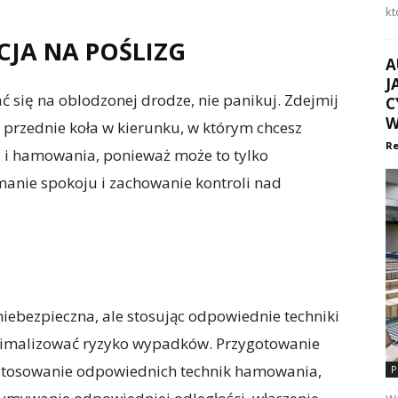
kt
CJA NA POŚLIZG
A
J
ć się na oblodzonej drodze, nie panikuj. Zdejmij
C
W
j przednie koła w kierunku, w którym chcesz
Re
a i hamowania, ponieważ może to tylko
manie spokoju i zachowanie kontroli nad
iebezpieczna, ale stosując odpowiednie techniki
nimalizować ryzyko wypadków. Przygotowanie
stosowanie odpowiednich technik hamowania,
P