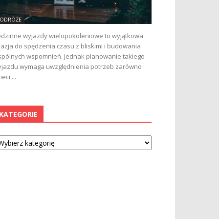
ODRÓŻE
dzinne wyjazdy wielopokoleniowe to wyjątkowa
azja do spędzenia czasu z bliskimi i budowania
pólnych wspomnień. Jednak planowanie takiego
jazdu wymaga uwzględnienia potrzeb zarówno
ieci,...
KATEGORIE
tegorie