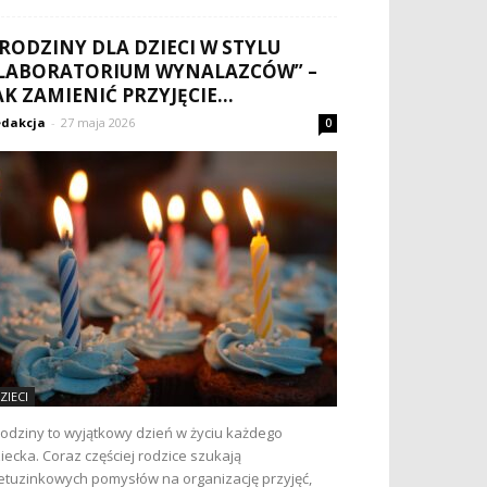
RODZINY DLA DZIECI W STYLU
LABORATORIUM WYNALAZCÓW” –
AK ZAMIENIĆ PRZYJĘCIE...
dakcja
-
27 maja 2026
0
ZIECI
odziny to wyjątkowy dzień w życiu każdego
iecka. Coraz częściej rodzice szukają
etuzinkowych pomysłów na organizację przyjęć,