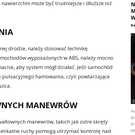
nawierzchni może być trudniejsze i dłuższe niż
N
M
W
Re
NIA
ej drodze, należy stosować technikę
amochodów wyposażonych w ABS, należy mocno
acisk, aby system mógł działać. Jeśli samochód
ę pulsacyjnego hamowania, czyli powtarzające
ulca.
Z
OWNYCH MANEWRÓW
Pi
do
ałtownych manewrów, takich jak ostre skręty
br
 delikatne ruchy pomogą utrzymać kontrolę nad
te