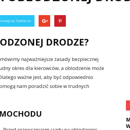
ierkaj) na Twitterze
LODZONEJ DRODZE?
omówimy najważniejsze zasady bezpiecznej
rudny okres dla kierowców, a oblodzenie może
Dlatego ważne jest, aby być odpowiednio
 pomogą nam poradzić sobie w trudnych
SAMOCHODU
M
W
Przed rozpoczęciem jazdy na oblodzonej