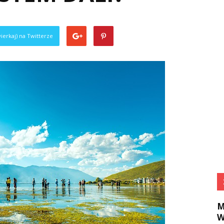
ierkaj) na Twitterze
M
W