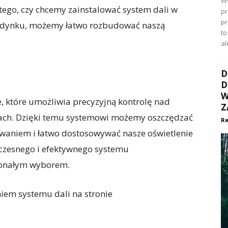
Ws
od tego, czy chcemy zainstalować system dali w
pr
p
udynku, możemy łatwo rozbudować naszą
to
al
D
D
W
, które umożliwia precyzyjną kontrolę nad
Z
rach. Dzięki temu systemowi możemy oszczędzać
Re
rowaniem i łatwo dostosowywać nasze oświetlenie
oczesnego i efektywnego systemu
skonałym wyborem.
iem systemu dali na stronie