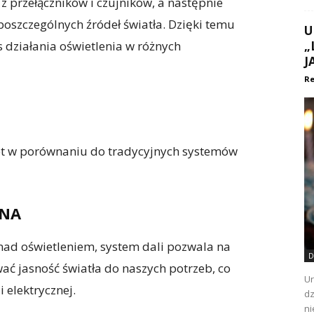
 z przełączników i czujników, a następnie
oszczególnych źródeł światła. Dzięki temu
U
 działania oświetlenia w różnych
„
J
Re
alet w porównaniu do tradycyjnych systemów
ZNA
 nad oświetleniem, system dali pozwala na
D
ć jasność światła do naszych potrzeb, co
Ur
 elektrycznej.
dz
ni