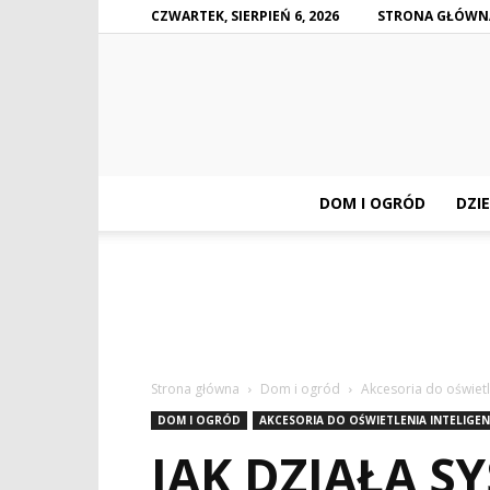
CZWARTEK, SIERPIEŃ 6, 2026
STRONA GŁÓWN
DOM I OGRÓD
DZIE
Strona główna
Dom i ogród
Akcesoria do oświetl
DOM I OGRÓD
AKCESORIA DO OŚWIETLENIA INTELIGE
JAK DZIAŁA S