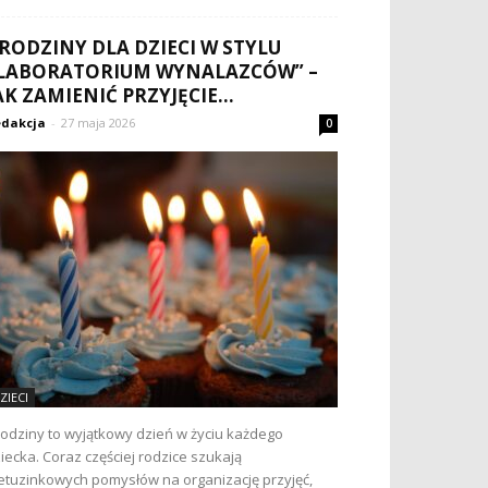
RODZINY DLA DZIECI W STYLU
LABORATORIUM WYNALAZCÓW” –
AK ZAMIENIĆ PRZYJĘCIE...
dakcja
-
27 maja 2026
0
ZIECI
odziny to wyjątkowy dzień w życiu każdego
iecka. Coraz częściej rodzice szukają
etuzinkowych pomysłów na organizację przyjęć,