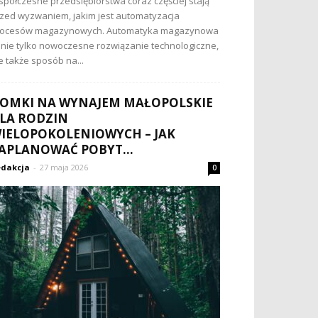
półczesne przedsiębiorstwa coraz częściej stają
zed wyzwaniem, jakim jest automatyzacja
rocesów magazynowych. Automatyka magazynowa
 nie tylko nowoczesne rozwiązanie technologiczne,
e także sposób na...
OMKI NA WYNAJEM MAŁOPOLSKIE
LA RODZIN
IELOPOKOLENIOWYCH – JAK
APLANOWAĆ POBYT...
dakcja
-
27 maja 2026
0