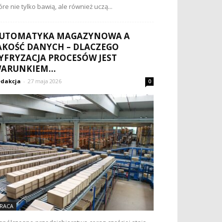
óre nie tylko bawią, ale również uczą...
UTOMATYKA MAGAZYNOWA A
AKOŚĆ DANYCH – DLACZEGO
YFRYZACJA PROCESÓW JEST
ARUNKIEM...
dakcja
-
27 maja 2026
0
RACA