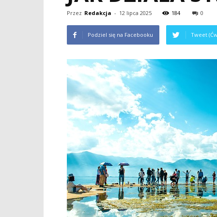
Przez
Redakcja
-
12 lipca 2025
184
0
Podziel się na Facebooku
Tweet (Ćw