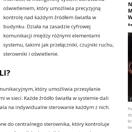
N
oświetleniem, który umożliwia precyzyjną
M
kontrolę nad każdym źródłem światła w
W
Re
budynku. Działa na zasadzie cyfrowej
komunikacji między różnymi elementami
systemu, takimi jak przełączniki, czujniki ruchu,
sterowniki i oświetlenie.
LI?
omunikacyjnym, który umożliwia przesyłanie
 w sieci. Każde źródło światła w systemie dali
Z
ala na indywidualne sterowanie każdym z nich.
Pi
do
br
zone do centralnego sterownika, który kontroluje
te