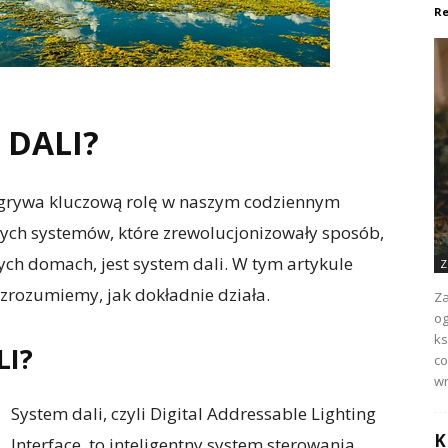
Re
 DALI?
odgrywa kluczową rolę w naszym codziennym
nych systemów, które zrewolucjonizowały sposób,
ych domach, jest system dali. W tym artykule
Z
 zrozumiemy, jak dokładnie działa.
Za
og
ks
LI?
co
wr
System dali, czyli Digital Addressable Lighting
K
Interface, to inteligentny system sterowania