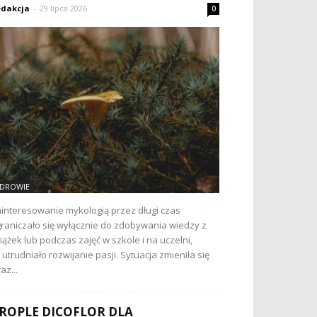
dakcja
-
29 lipca 2026
0
DROWIE
interesowanie mykologią przez długi czas
raniczało się wyłącznie do zdobywania wiedzy z
iążek lub podczas zajęć w szkole i na uczelni,
 utrudniało rozwijanie pasji. Sytuacja zmieniła się
az...
ROPLE DICOFLOR DLA