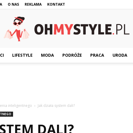
A
O NAS
REKLAMA
KONTAKT
CI
LIFESTYLE
MODA
PODRÓŻE
PRACA
URODA
OhMyStyle.pl
enia inteligentnego
Jak działa system dali?
NTNEGO
YSTEM DALI?