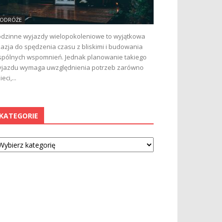
ODRÓŻE
dzinne wyjazdy wielopokoleniowe to wyjątkowa
azja do spędzenia czasu z bliskimi i budowania
pólnych wspomnień. Jednak planowanie takiego
jazdu wymaga uwzględnienia potrzeb zarówno
ieci,...
KATEGORIE
tegorie