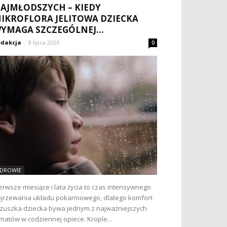
AJMŁODSZYCH – KIEDY
IKROFLORA JELITOWA DZIECKA
YMAGA SZCZEGÓLNEJ...
dakcja
-
8 lipca 2026
0
DROWIE
erwsze miesiące i lata życia to czas intensywnego
jrzewania układu pokarmowego, dlatego komfort
zuszka dziecka bywa jednym z najważniejszych
matów w codziennej opiece. Krople...