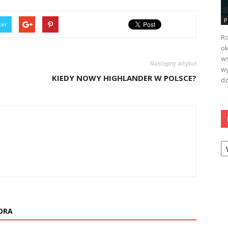
P
ter
Ro
ok
ws
Następny artykuł
wy
KIEDY NOWY HIGHLANDER W POLSCE?
dz
Ka
ORA