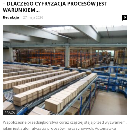
– DLACZEGO CYFRYZACJA PROCESÓW JEST
WARUNKIEM...
Redakcja
-
27 maja 2026
0
PRACA
Współczesne przedsiębiorstwa coraz częściej stają przed wyzwaniem,
jakim jest automatyzacja procesów magazynowych. Automatyka