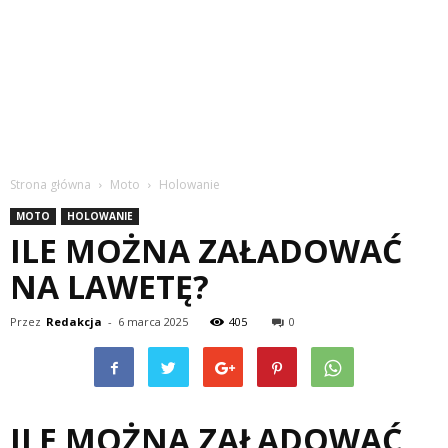
Strona główna
Moto
Holowanie
MOTO
HOLOWANIE
ILE MOŻNA ZAŁADOWAĆ
NA LAWETĘ?
Przez
Redakcja
-
6 marca 2025
405
0
ILE MOŻNA ZAŁADOWAĆ