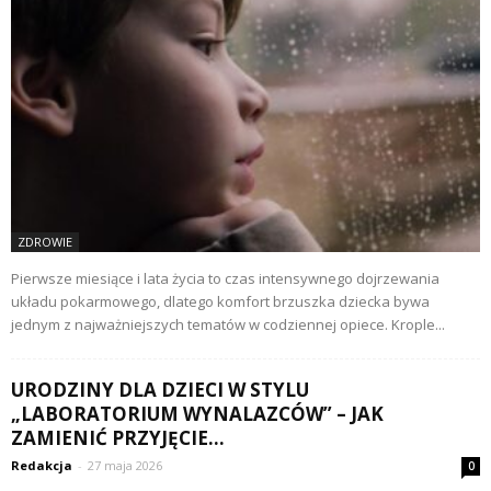
ZDROWIE
Pierwsze miesiące i lata życia to czas intensywnego dojrzewania
układu pokarmowego, dlatego komfort brzuszka dziecka bywa
jednym z najważniejszych tematów w codziennej opiece. Krople...
URODZINY DLA DZIECI W STYLU
„LABORATORIUM WYNALAZCÓW” – JAK
ZAMIENIĆ PRZYJĘCIE...
Redakcja
-
27 maja 2026
0