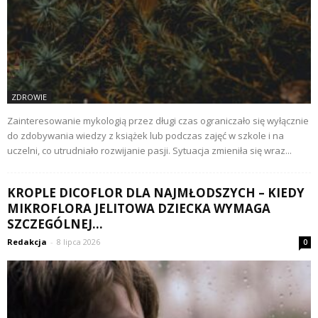
ZDROWIE
Zainteresowanie mykologią przez długi czas ograniczało się wyłącznie
do zdobywania wiedzy z książek lub podczas zajęć w szkole i na
uczelni, co utrudniało rozwijanie pasji. Sytuacja zmieniła się wraz...
KROPLE DICOFLOR DLA NAJMŁODSZYCH – KIEDY
MIKROFLORA JELITOWA DZIECKA WYMAGA
SZCZEGÓLNEJ...
Redakcja
-
8 lipca 2026
0