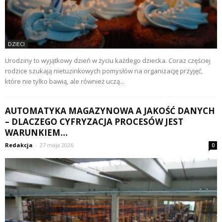
DZIECI
Urodziny to wyjątkowy dzień w życiu każdego dziecka. Coraz częściej
rodzice szukają nietuzinkowych pomysłów na organizację przyjęć,
które nie tylko bawią, ale również uczą...
AUTOMATYKA MAGAZYNOWA A JAKOŚĆ DANYCH
– DLACZEGO CYFRYZACJA PROCESÓW JEST
WARUNKIEM...
Redakcja
-
27 maja 2026
0