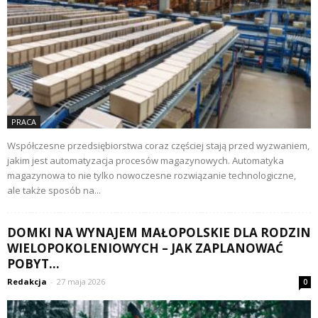
PRACA
Współczesne przedsiębiorstwa coraz częściej stają przed wyzwaniem,
jakim jest automatyzacja procesów magazynowych. Automatyka
magazynowa to nie tylko nowoczesne rozwiązanie technologiczne,
ale także sposób na...
DOMKI NA WYNAJEM MAŁOPOLSKIE DLA RODZIN
WIELOPOKOLENIOWYCH – JAK ZAPLANOWAĆ
POBYT...
Redakcja
-
27 maja 2026
0