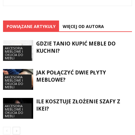
POWIĄZANE ARTYKUŁY
WIĘCEJ OD AUTORA
GDZIE TANIO KUPIĆ MEBLE DO
AKCESORIA
KUCHNI?
MEBLOWE I
OKUCIA DO
MEBLI
JAK POŁĄCZYĆ DWIE PŁYTY
AKCESORIA
MEBLOWE?
MEBLOWE I
OKUCIA DO
MEBLI
ILE KOSZTUJE ZŁOŻENIE SZAFY Z
AKCESORIA
IKEI?
MEBLOWE I
OKUCIA DO
MEBLI