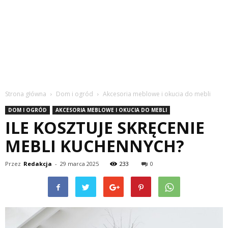
Strona główna
Dom i ogród
Akcesoria meblowe i okucia do mebli
DOM I OGRÓD
AKCESORIA MEBLOWE I OKUCIA DO MEBLI
ILE KOSZTUJE SKRĘCENIE
MEBLI KUCHENNYCH?
Przez
Redakcja
-
29 marca 2025
233
0