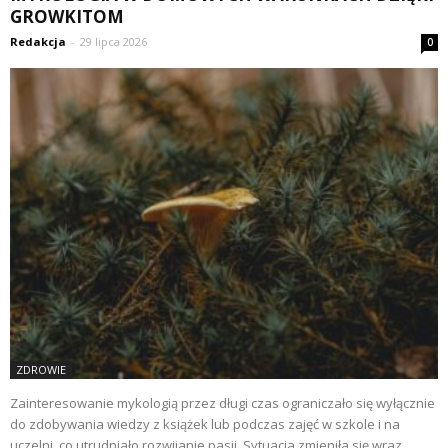
GROWKITOM
Redakcja
-
29 lipca 2026
0
ZDROWIE
Zainteresowanie mykologią przez długi czas ograniczało się wyłącznie
do zdobywania wiedzy z książek lub podczas zajęć w szkole i na
uczelni, co utrudniało rozwijanie pasji. Sytuacja zmieniła się wraz...