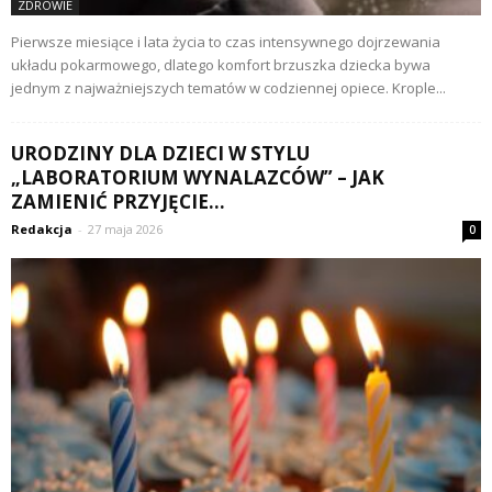
ZDROWIE
Pierwsze miesiące i lata życia to czas intensywnego dojrzewania
układu pokarmowego, dlatego komfort brzuszka dziecka bywa
jednym z najważniejszych tematów w codziennej opiece. Krople...
URODZINY DLA DZIECI W STYLU
„LABORATORIUM WYNALAZCÓW” – JAK
ZAMIENIĆ PRZYJĘCIE...
Redakcja
-
27 maja 2026
0