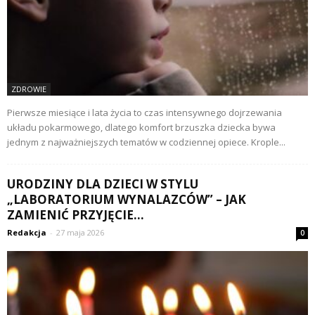
ZDROWIE
Pierwsze miesiące i lata życia to czas intensywnego dojrzewania
układu pokarmowego, dlatego komfort brzuszka dziecka bywa
jednym z najważniejszych tematów w codziennej opiece. Krople...
URODZINY DLA DZIECI W STYLU
„LABORATORIUM WYNALAZCÓW” – JAK
ZAMIENIĆ PRZYJĘCIE...
Redakcja
-
27 maja 2026
0