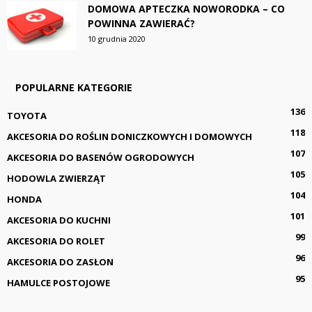
DOMOWA APTECZKA NOWORODKA – CO
POWINNA ZAWIERAĆ?
10 grudnia 2020
POPULARNE KATEGORIE
136
TOYOTA
118
AKCESORIA DO ROŚLIN DONICZKOWYCH I DOMOWYCH
107
AKCESORIA DO BASENÓW OGRODOWYCH
105
HODOWLA ZWIERZĄT
104
HONDA
101
AKCESORIA DO KUCHNI
99
AKCESORIA DO ROLET
96
AKCESORIA DO ZASŁON
95
HAMULCE POSTOJOWE