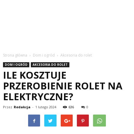
Strona główna
Dom i ogród
Akcesoria do rolet
DOM I OGRÓD
AKCESORIA DO ROLET
ILE KOSZTUJE
PRZEROBIENIE ROLET NA
ELEKTRYCZNE?
Przez
Redakcja
-
1 lutego 2024
636
0