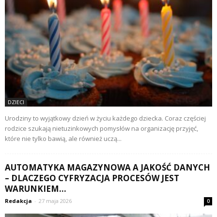
DZIECI
Urodziny to wyjątkowy dzień w życiu każdego dziecka. Coraz częściej
rodzice szukają nietuzinkowych pomysłów na organizację przyjęć,
które nie tylko bawią, ale również uczą...
AUTOMATYKA MAGAZYNOWA A JAKOŚĆ DANYCH
– DLACZEGO CYFRYZACJA PROCESÓW JEST
WARUNKIEM...
Redakcja
-
27 maja 2026
0