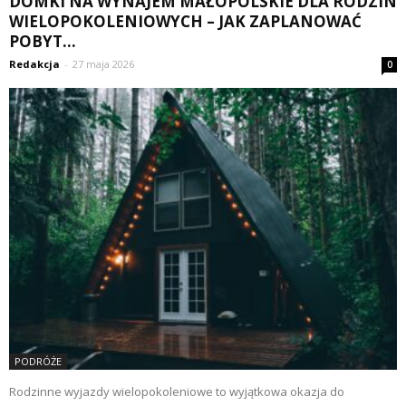
DOMKI NA WYNAJEM MAŁOPOLSKIE DLA RODZIN
WIELOPOKOLENIOWYCH – JAK ZAPLANOWAĆ
POBYT...
Redakcja
-
27 maja 2026
0
PODRÓŻE
Rodzinne wyjazdy wielopokoleniowe to wyjątkowa okazja do