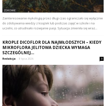
ZDROWIE
Zainteresowanie mykologią przez długi czas ograniczało się wyłącznie
do zdobywania wiedzy z książek lub podczas zajęć w szkole i na
uczelni, co utrudniało rozwijanie pasji. Sytuacja zmieniła się wraz...
KROPLE DICOFLOR DLA NAJMŁODSZYCH – KIEDY
MIKROFLORA JELITOWA DZIECKA WYMAGA
SZCZEGÓLNEJ...
Redakcja
-
8 lipca 2026
0