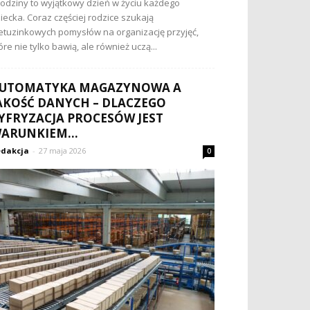
odziny to wyjątkowy dzień w życiu każdego
iecka. Coraz częściej rodzice szukają
etuzinkowych pomysłów na organizację przyjęć,
óre nie tylko bawią, ale również uczą...
UTOMATYKA MAGAZYNOWA A
AKOŚĆ DANYCH – DLACZEGO
YFRYZACJA PROCESÓW JEST
ARUNKIEM...
dakcja
-
27 maja 2026
0