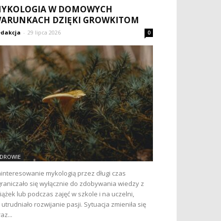
YKOLOGIA W DOMOWYCH
ARUNKACH DZIĘKI GROWKITOM
dakcja
-
29 lipca 2026
0
DROWIE
interesowanie mykologią przez długi czas
raniczało się wyłącznie do zdobywania wiedzy z
iążek lub podczas zajęć w szkole i na uczelni,
 utrudniało rozwijanie pasji. Sytuacja zmieniła się
az...