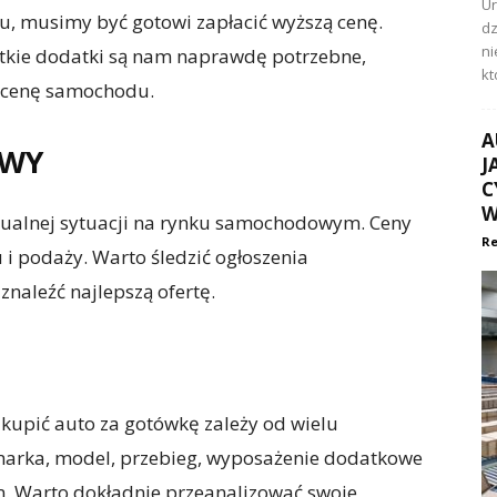
Ur
, musimy być gotowi zapłacić wyższą cenę.
dz
ni
stkie dodatki są nam naprawdę potrzebne,
kt
 cenę samochodu.
A
OWY
J
C
W
tualnej sytuacji na rynku samochodowym. Ceny
Re
 i podaży. Warto śledzić ogłoszenia
naleźć najlepszą ofertę.
kupić auto za gotówkę zależy od wielu
, marka, model, przebieg, wyposażenie dodatkowe
. Warto dokładnie przeanalizować swoje