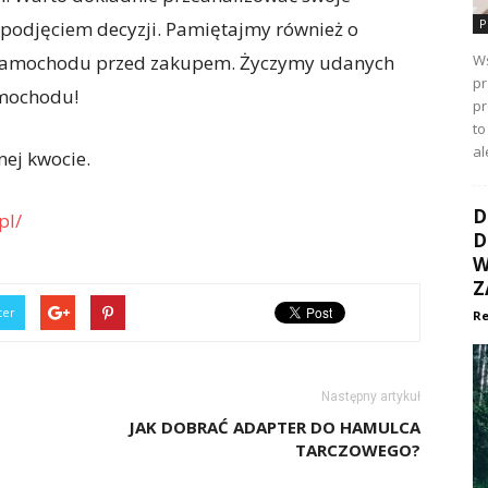
P
 podjęciem decyzji. Pamiętajmy również o
ii samochodu przed zakupem. Życzymy udanych
Ws
pr
amochodu!
p
to
al
ej kwocie.
D
pl/
D
W
Z
ter
Re
Następny artykuł
JAK DOBRAĆ ADAPTER DO HAMULCA
TARCZOWEGO?