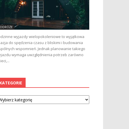
ODRÓŻE
dzinne wyjazdy wielopokoleniowe to wyjątkowa
azja do spędzenia czasu z bliskimi i budowania
pólnych wspomnień. Jednak planowanie takiego
jazdu wymaga uwzględnienia potrzeb zarówno
ieci,...
KATEGORIE
tegorie