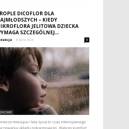
ROPLE DICOFLOR DLA
AJMŁODSZYCH – KIEDY
IKROFLORA JELITOWA DZIECKA
YMAGA SZCZEGÓLNEJ...
dakcja
-
8 lipca 2026
0
DROWIE
erwsze miesiące i lata życia to czas intensywnego
jrzewania układu pokarmowego, dlatego komfort