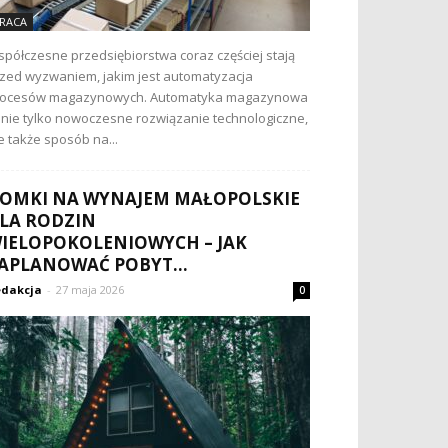
RACA
półczesne przedsiębiorstwa coraz częściej stają
zed wyzwaniem, jakim jest automatyzacja
rocesów magazynowych. Automatyka magazynowa
 nie tylko nowoczesne rozwiązanie technologiczne,
e także sposób na...
OMKI NA WYNAJEM MAŁOPOLSKIE
LA RODZIN
IELOPOKOLENIOWYCH – JAK
APLANOWAĆ POBYT...
dakcja
-
27 maja 2026
0