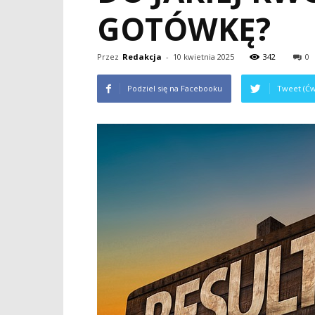
GOTÓWKĘ?
Przez
Redakcja
-
10 kwietnia 2025
342
0
Podziel się na Facebooku
Tweet (Ćw