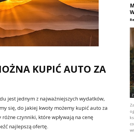
M
W
Re
MOŻNA KUPIĆ AUTO ZA
Z
du jest jednym z najważniejszych wydatków,
Za
y się, do jakiej kwoty możemy kupić auto za
og
różne czynniki, które wpływają na cenę
ks
co
źć najlepszą ofertę.
wr