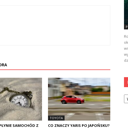
P
Ro
ok
ws
wy
dz
ORA
Ka
TOYOTA
 PŁYNIE SAMOCHÓD Z
CO ZNACZY YARIS PO JAPOŃSKU?