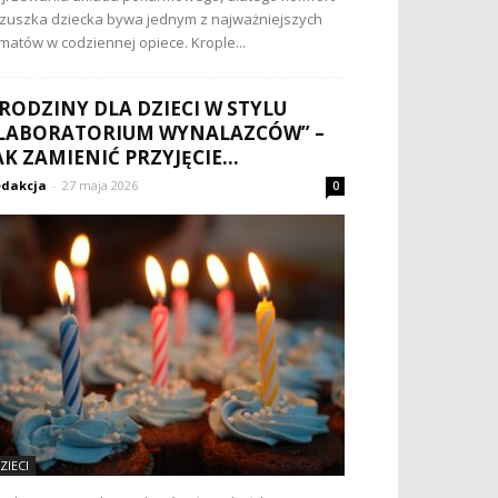
zuszka dziecka bywa jednym z najważniejszych
matów w codziennej opiece. Krople...
RODZINY DLA DZIECI W STYLU
LABORATORIUM WYNALAZCÓW” –
AK ZAMIENIĆ PRZYJĘCIE...
dakcja
-
27 maja 2026
0
ZIECI