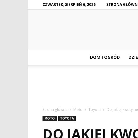
CZWARTEK, SIERPIEŃ 6, 2026
STRONA GŁÓWN
DOM I OGRÓD
DZIE
Strona główna
Moto
Toyota
Do jakiej kwoty m
MOTO
TOYOTA
DO JAKIEJ KW