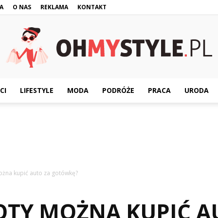
A
O NAS
REKLAMA
KONTAKT
CI
LIFESTYLE
MODA
PODRÓŻE
PRACA
URODA
OhMyStyle.pl
ożna kupić auto za gotówkę?
OTY MOŻNA KUPIĆ A