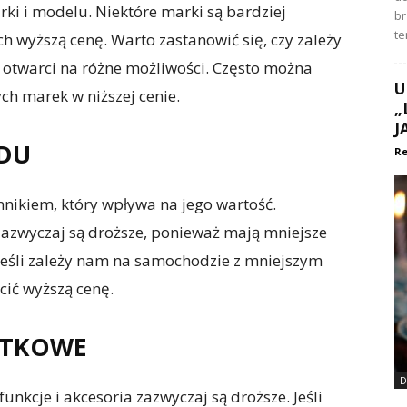
i i modelu. Niektóre marki są bardziej
br
te
ch wyższą cenę. Warto zastanowić się, czy zależy
 otwarci na różne możliwości. Często można
U
ch marek w niższej cenie.
„
J
ODU
Re
nikiem, który wpływa na jego wartość.
zwyczaj są droższe, ponieważ mają mniejsze
 Jeśli zależy nam na samochodzie z mniejszym
ić wyższą cenę.
ATKOWE
D
cje i akcesoria zazwyczaj są droższe. Jeśli