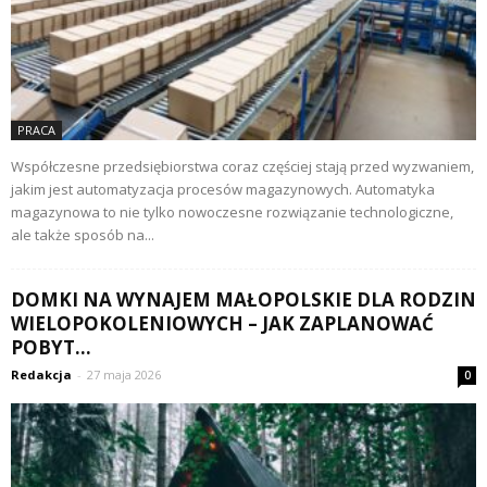
PRACA
Współczesne przedsiębiorstwa coraz częściej stają przed wyzwaniem,
jakim jest automatyzacja procesów magazynowych. Automatyka
magazynowa to nie tylko nowoczesne rozwiązanie technologiczne,
ale także sposób na...
DOMKI NA WYNAJEM MAŁOPOLSKIE DLA RODZIN
WIELOPOKOLENIOWYCH – JAK ZAPLANOWAĆ
POBYT...
Redakcja
-
27 maja 2026
0