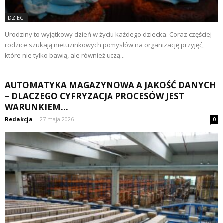
DZIECI
Urodziny to wyjątkowy dzień w życiu każdego dziecka. Coraz częściej
rodzice szukają nietuzinkowych pomysłów na organizację przyjęć,
które nie tylko bawią, ale również uczą...
AUTOMATYKA MAGAZYNOWA A JAKOŚĆ DANYCH
– DLACZEGO CYFRYZACJA PROCESÓW JEST
WARUNKIEM...
Redakcja
-
27 maja 2026
0