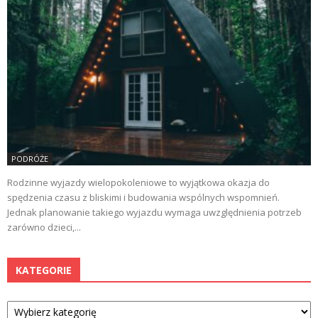
PODRÓŻE
Rodzinne wyjazdy wielopokoleniowe to wyjątkowa okazja do
spędzenia czasu z bliskimi i budowania wspólnych wspomnień.
Jednak planowanie takiego wyjazdu wymaga uwzględnienia potrzeb
zarówno dzieci,...
KATEGORIE
Kategorie