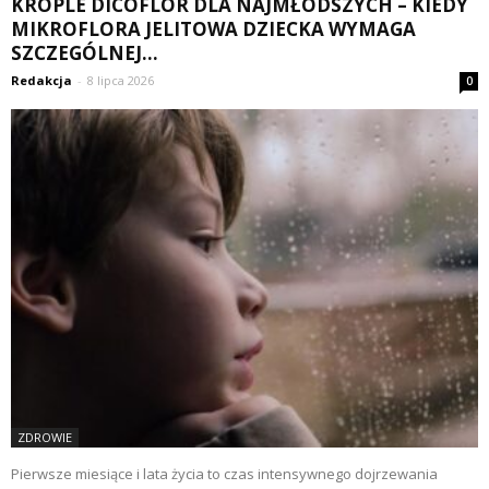
KROPLE DICOFLOR DLA NAJMŁODSZYCH – KIEDY
MIKROFLORA JELITOWA DZIECKA WYMAGA
SZCZEGÓLNEJ...
Redakcja
-
8 lipca 2026
0
ZDROWIE
Pierwsze miesiące i lata życia to czas intensywnego dojrzewania