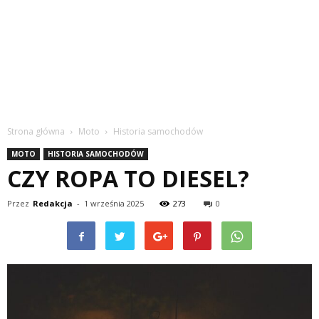
Strona główna
Moto
Historia samochodów
MOTO
HISTORIA SAMOCHODÓW
CZY ROPA TO DIESEL?
Przez
Redakcja
-
1 września 2025
273
0