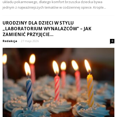
układu pokarmowego, dlatego komfort brzuszka dziecka bywa
jednym z najważniejszych tematów w codziennej opiece. Krople...
URODZINY DLA DZIECI W STYLU
„LABORATORIUM WYNALAZCÓW” – JAK
ZAMIENIĆ PRZYJĘCIE...
Redakcja
-
27 maja 2026
0