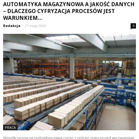
AUTOMATYKA MAGAZYNOWA A JAKOŚĆ DANYCH
– DLACZEGO CYFRYZACJA PROCESÓW JEST
WARUNKIEM...
Redakcja
-
27 maja 2026
0
PRACA
Współczesne przedsiębiorstwa coraz częściej stają przed wyzwaniem,