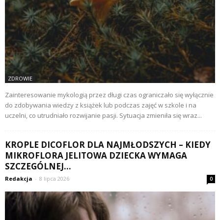
ZDROWIE
Zainteresowanie mykologią przez długi czas ograniczało się wyłącznie
do zdobywania wiedzy z książek lub podczas zajęć w szkole i na
uczelni, co utrudniało rozwijanie pasji. Sytuacja zmieniła się wraz...
KROPLE DICOFLOR DLA NAJMŁODSZYCH – KIEDY
MIKROFLORA JELITOWA DZIECKA WYMAGA
SZCZEGÓLNEJ...
Redakcja
-
8 lipca 2026
0