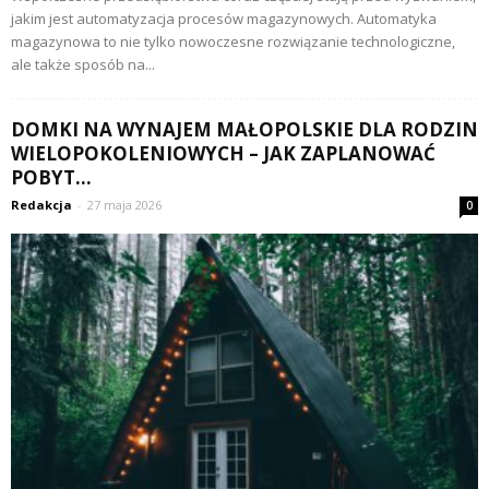
jakim jest automatyzacja procesów magazynowych. Automatyka
magazynowa to nie tylko nowoczesne rozwiązanie technologiczne,
ale także sposób na...
DOMKI NA WYNAJEM MAŁOPOLSKIE DLA RODZIN
WIELOPOKOLENIOWYCH – JAK ZAPLANOWAĆ
POBYT...
Redakcja
-
27 maja 2026
0