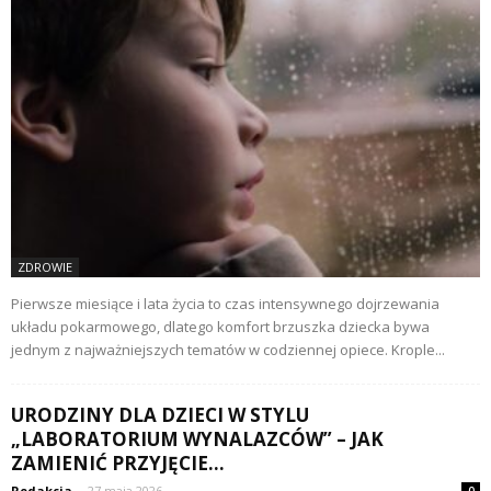
ZDROWIE
Pierwsze miesiące i lata życia to czas intensywnego dojrzewania
układu pokarmowego, dlatego komfort brzuszka dziecka bywa
jednym z najważniejszych tematów w codziennej opiece. Krople...
URODZINY DLA DZIECI W STYLU
„LABORATORIUM WYNALAZCÓW” – JAK
ZAMIENIĆ PRZYJĘCIE...
Redakcja
-
27 maja 2026
0