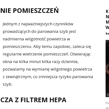
ENIE POMIESZCZEŃ
K
N
M
Jednym z najważniejszych czynników
W
prowadzących do parowania szyb jest
Re
nadmierna wilgotność powietrza w
pomieszczeniu. Aby temu zapobiec, zaleca się
regularne wietrzenie pomieszczeń. Otwierając
okna na kilka minut kilka razy dziennie,
pozwalamy na wymianę wilgotnego powietrza
z zewnątrznym, co zmniejsza ryzyko parowania
szyb.
Z
CZA Z FILTREM HEPA
Pi
do