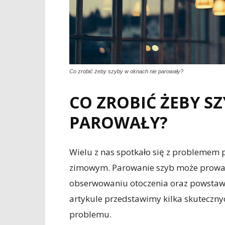
Co zrobić żeby szyby w oknach nie parowały?
CO ZROBIĆ ŻEBY S
PAROWAŁY?
Wielu z nas spotkało się z problemem 
zimowym. Parowanie szyb może prowadz
obserwowaniu otoczenia oraz powstaw
artykule przedstawimy kilka skuteczny
problemu.