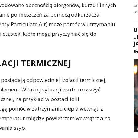
odowane obecnością alergenów, kurzu i innych
br
te
zanie pomieszczeń za pomocą odkurzacza
iency Particulate Air) może pomóc w utrzymaniu
U
ci cząstek, które mogą przyczyniać się do
„
J
Re
ACJI TERMICZNEJ
 posiadają odpowiedniej izolacji termicznej,
lemem. W takiej sytuacji warto rozważyć
znej, na przykład w postaci folii
mogą pomóc w zatrzymaniu ciepła wewnątrz
 temperatur między powietrzem wewnątrz a na
wania szyb.
D