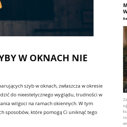
M
W
Re
ZYBY W OKNACH NIE
parujących szyb w oknach, zwłaszcza w okresie
Z
ić do nieestetycznego wyglądu, trudności w
Za
ania wilgoci na ramach okiennych. W tym
og
ch sposobów, które pomogą Ci uniknąć tego
ks
co
wr