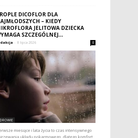
ROPLE DICOFLOR DLA
AJMŁODSZYCH – KIEDY
IKROFLORA JELITOWA DZIECKA
YMAGA SZCZEGÓLNEJ...
dakcja
-
8 lipca 2026
0
DROWIE
erwsze miesiące i lata życia to czas intensywnego
jrzewania układu pokarmowego, dlatego komfort