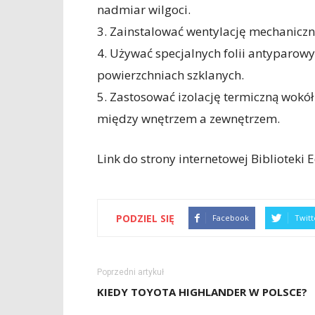
nadmiar wilgoci.
3. Zainstalować wentylację mechaniczn
4. Używać specjalnych folii antyparowy
powierzchniach szklanych.
5. Zastosować izolację termiczną wokół
między wnętrzem a zewnętrzem.
Link do strony internetowej Bibliote
PODZIEL SIĘ
Facebook
Twitt
Poprzedni artykuł
KIEDY TOYOTA HIGHLANDER W POLSCE?