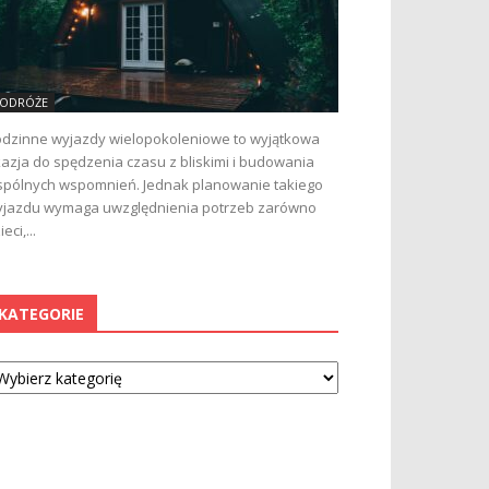
ODRÓŻE
dzinne wyjazdy wielopokoleniowe to wyjątkowa
azja do spędzenia czasu z bliskimi i budowania
pólnych wspomnień. Jednak planowanie takiego
jazdu wymaga uwzględnienia potrzeb zarówno
ieci,...
KATEGORIE
tegorie