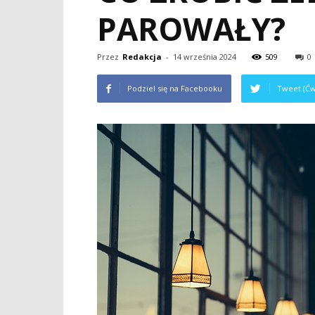
PAROWAŁY?
Przez
Redakcja
-
14 września 2024
509
0
Podziel się na Facebooku
Tweet (Ćw