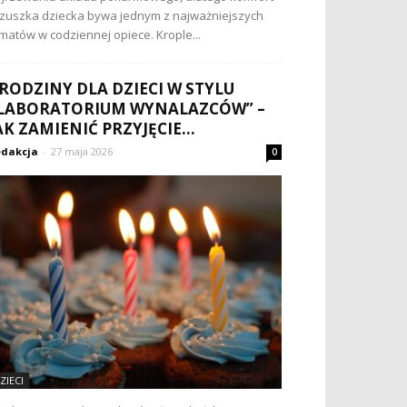
zuszka dziecka bywa jednym z najważniejszych
matów w codziennej opiece. Krople...
RODZINY DLA DZIECI W STYLU
LABORATORIUM WYNALAZCÓW” –
AK ZAMIENIĆ PRZYJĘCIE...
dakcja
-
27 maja 2026
0
ZIECI