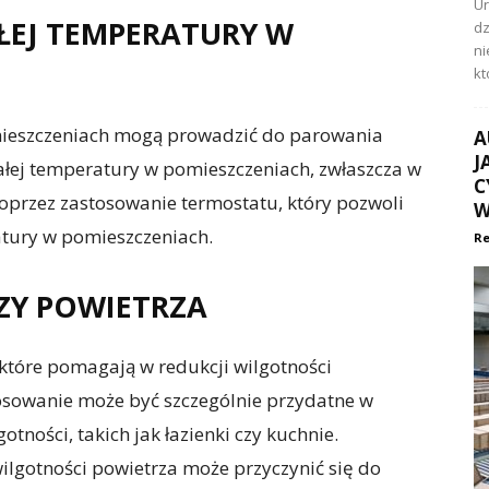
Ur
ŁEJ TEMPERATURY W
dz
ni
kt
ieszczeniach mogą prowadzić do parowania
A
J
tałej temperatury w pomieszczeniach, zwłaszcza w
C
oprzez zastosowanie termostatu, który pozwoli
W
tury w pomieszczeniach.
Re
ZY POWIETRZA
które pomagają w redukcji wilgotności
osowanie może być szczególnie przydatne w
ności, takich jak łazienki czy kuchnie.
gotności powietrza może przyczynić się do