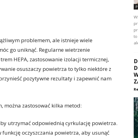
P
Ws
pr
p
to
żliwym problemem, ale istnieje wiele
al
óc go uniknąć. Regularne wietrzenie
trem HEPA, zastosowanie izolacji termicznej,
D
D
wanie osuszaczy powietrza to tylko niektóre z
W
rzynieść pozytywne rezultaty i zapewnić nam
Z
Re
, można zastosować kilka metod:
 aby utrzymać odpowiednią cyrkulację powietrza.
funkcję oczyszczania powietrza, aby usunąć