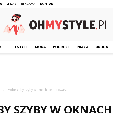
A
O NAS
REKLAMA
KONTAKT
CI
LIFESTYLE
MODA
PODRÓŻE
PRACA
URODA
OhMyStyle.pl
Co zrobić żeby szyby w oknach nie parowały?
BY SZYBY W OKNACH