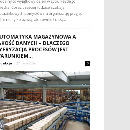
odziny to wyjątkowy dzień w życiu każdego
iecka. Coraz częściej rodzice szukają
etuzinkowych pomysłów na organizację przyjęć,
óre nie tylko bawią, ale również uczą...
UTOMATYKA MAGAZYNOWA A
AKOŚĆ DANYCH – DLACZEGO
YFRYZACJA PROCESÓW JEST
ARUNKIEM...
dakcja
-
27 maja 2026
0