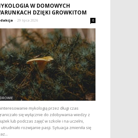
YKOLOGIA W DOMOWYCH
ARUNKACH DZIĘKI GROWKITOM
dakcja
-
29 lipca 2026
0
DROWIE
interesowanie mykologią przez długi czas
raniczało się wyłącznie do zdobywania wiedzy z
iążek lub podczas zajęć w szkole i na uczelni,
 utrudniało rozwijanie pasji. Sytuacja zmieniła się
az...