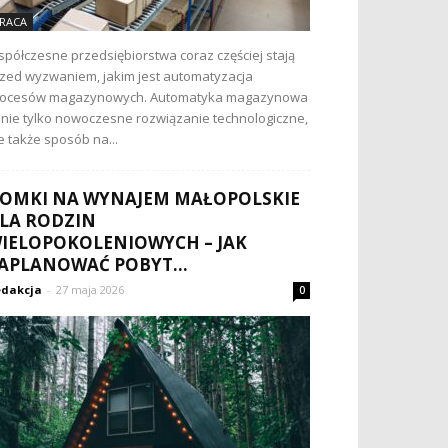
RACA
półczesne przedsiębiorstwa coraz częściej stają
zed wyzwaniem, jakim jest automatyzacja
rocesów magazynowych. Automatyka magazynowa
 nie tylko nowoczesne rozwiązanie technologiczne,
e także sposób na...
OMKI NA WYNAJEM MAŁOPOLSKIE
LA RODZIN
IELOPOKOLENIOWYCH – JAK
APLANOWAĆ POBYT...
dakcja
-
27 maja 2026
0