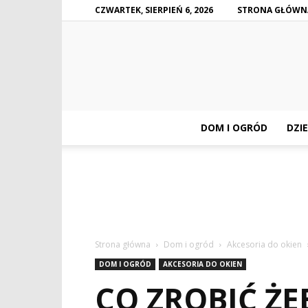
CZWARTEK, SIERPIEŃ 6, 2026
STRONA GŁÓWN
DOM I OGRÓD
DZIE
Strona główna
Dom i ogród
Akcesoria do okien
DOM I OGRÓD
AKCESORIA DO OKIEN
CO ZROBIĆ ŻE