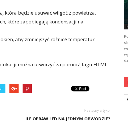
ą, która będzie usuwać wilgoć z powietrza.
ch, które zapobiegają kondensacji na
P
Ro
 okien, aby zmniejszyć różnicę temperatur
ok
ws
wy
dz
ki Edukacji można utworzyć za pomocą tagu HTML
.
er
Ka
Następny artykuł
ILE OPRAW LED NA JEDNYM OBWODZIE?