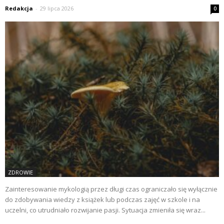
Redakcja
-
29 lipca 2026
0
ZDROWIE
Zainteresowanie mykologią przez długi czas ograniczało się wyłącznie
do zdobywania wiedzy z książek lub podczas zajęć w szkole i na
uczelni, co utrudniało rozwijanie pasji. Sytuacja zmieniła się wraz...