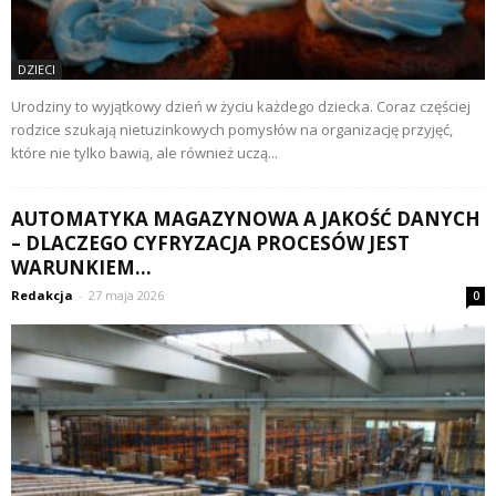
DZIECI
Urodziny to wyjątkowy dzień w życiu każdego dziecka. Coraz częściej
rodzice szukają nietuzinkowych pomysłów na organizację przyjęć,
które nie tylko bawią, ale również uczą...
AUTOMATYKA MAGAZYNOWA A JAKOŚĆ DANYCH
– DLACZEGO CYFRYZACJA PROCESÓW JEST
WARUNKIEM...
Redakcja
-
27 maja 2026
0