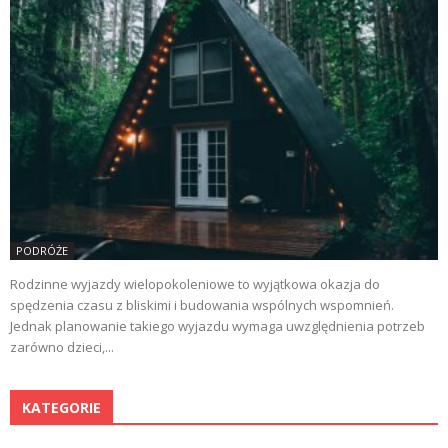
PODRÓŻE
Rodzinne wyjazdy wielopokoleniowe to wyjątkowa okazja do
spędzenia czasu z bliskimi i budowania wspólnych wspomnień.
Jednak planowanie takiego wyjazdu wymaga uwzględnienia potrzeb
zarówno dzieci,...
KATEGORIE