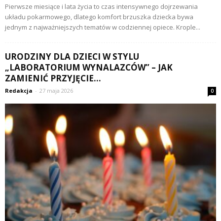
Pierwsze miesiące i lata życia to czas intensywnego dojrzewania
układu pokarmowego, dlatego komfort brzuszka dziecka bywa
jednym z najważniejszych tematów w codziennej opiece. Krople...
URODZINY DLA DZIECI W STYLU
„LABORATORIUM WYNALAZCÓW” – JAK
ZAMIENIĆ PRZYJĘCIE...
Redakcja
-
27 maja 2026
0