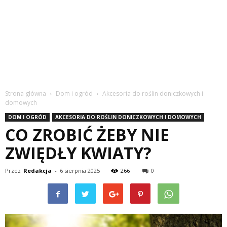
Strona główna
Dom i ogród
Akcesoria do roślin doniczkowych i
domowych
DOM I OGRÓD
AKCESORIA DO ROŚLIN DONICZKOWYCH I DOMOWYCH
CO ZROBIĆ ŻEBY NIE
ZWIĘDŁY KWIATY?
Przez
Redakcja
-
6 sierpnia 2025
266
0