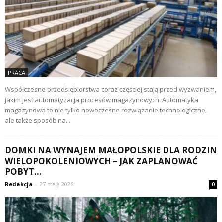
PRACA
Współczesne przedsiębiorstwa coraz częściej stają przed wyzwaniem,
jakim jest automatyzacja procesów magazynowych. Automatyka
magazynowa to nie tylko nowoczesne rozwiązanie technologiczne,
ale także sposób na...
DOMKI NA WYNAJEM MAŁOPOLSKIE DLA RODZIN
WIELOPOKOLENIOWYCH – JAK ZAPLANOWAĆ
POBYT...
Redakcja
-
27 maja 2026
0