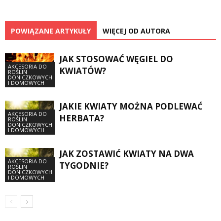
POWIĄZANE ARTYKUŁY
WIĘCEJ OD AUTORA
JAK STOSOWAĆ WĘGIEL DO
AKCESORIA DO
KWIATÓW?
ROŚLIN
DONICZKOWYCH
I DOMOWYCH
JAKIE KWIATY MOŻNA PODLEWAĆ
AKCESORIA DO
HERBATA?
ROŚLIN
DONICZKOWYCH
I DOMOWYCH
JAK ZOSTAWIĆ KWIATY NA DWA
AKCESORIA DO
TYGODNIE?
ROŚLIN
DONICZKOWYCH
I DOMOWYCH