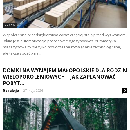
PRACA
Współczesne przedsiębiorstwa coraz częściej stają przed wyzwaniem,
jakim jest automatyzacja procesów magazynowych. Automatyka
magazynowa to nie tylko nowoczesne rozwiązanie technologiczne,
ale także sposób na...
DOMKI NA WYNAJEM MAŁOPOLSKIE DLA RODZIN
WIELOPOKOLENIOWYCH – JAK ZAPLANOWAĆ
POBYT...
Redakcja
-
27 maja 2026
0