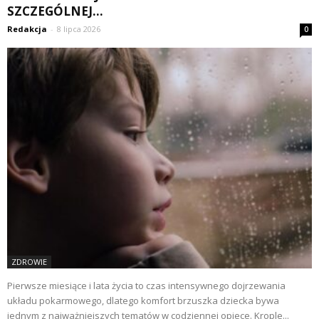
SZCZEGÓLNEJ...
Redakcja
-
8 lipca 2026
0
ZDROWIE
Pierwsze miesiące i lata życia to czas intensywnego dojrzewania
układu pokarmowego, dlatego komfort brzuszka dziecka bywa
jednym z najważniejszych tematów w codziennej opiece. Krople...