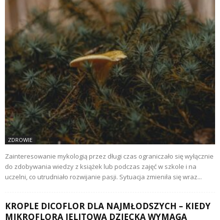
ZDROWIE
Zainteresowanie mykologią przez długi czas ograniczało się wyłącznie
do zdobywania wiedzy z książek lub podczas zajęć w szkole i na
uczelni, co utrudniało rozwijanie pasji. Sytuacja zmieniła się wraz...
KROPLE DICOFLOR DLA NAJMŁODSZYCH – KIEDY
MIKROFLORA JELITOWA DZIECKA WYMAGA