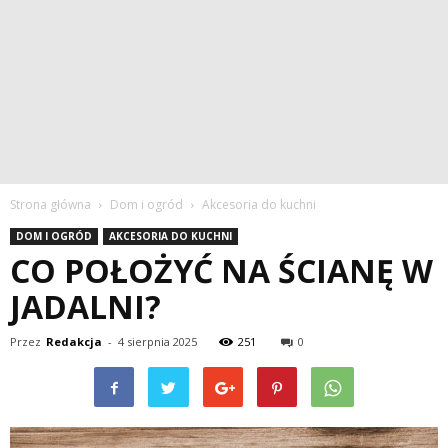
Strona główna
Dom i ogród
Akcesoria do kuchni
DOM I OGRÓD
AKCESORIA DO KUCHNI
CO POŁOŻYĆ NA ŚCIANĘ W
JADALNI?
Przez
Redakcja
-
4 sierpnia 2025
251
0