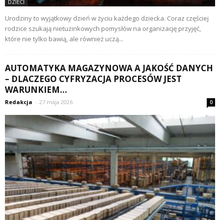
DZIECI
Urodziny to wyjątkowy dzień w życiu każdego dziecka. Coraz częściej
rodzice szukają nietuzinkowych pomysłów na organizację przyjęć,
które nie tylko bawią, ale również uczą...
AUTOMATYKA MAGAZYNOWA A JAKOŚĆ DANYCH
– DLACZEGO CYFRYZACJA PROCESÓW JEST
WARUNKIEM...
Redakcja
-
27 maja 2026
0