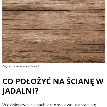
Co położyć na ścianę w jadalni?
CO POŁOŻYĆ NA ŚCIANĘ W
JADALNI?
W dzisiejszych czasach, aranżacja wnętrz stała się