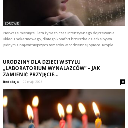
ZDROWIE
Pierwsze miesiące i lata życia to czas intensywnego dojrzewania
układu pokarmowego, dlatego komfort brzuszka dziecka bywa
jednym z najważniejszych tematów w codziennej opiece. Krople...
URODZINY DLA DZIECI W STYLU
„LABORATORIUM WYNALAZCÓW” – JAK
ZAMIENIĆ PRZYJĘCIE...
Redakcja
-
27 maja 2026
0