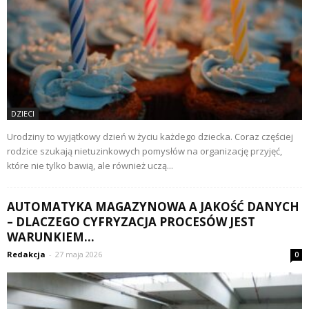
DZIECI
Urodziny to wyjątkowy dzień w życiu każdego dziecka. Coraz częściej
rodzice szukają nietuzinkowych pomysłów na organizację przyjęć,
które nie tylko bawią, ale również uczą...
AUTOMATYKA MAGAZYNOWA A JAKOŚĆ DANYCH
– DLACZEGO CYFRYZACJA PROCESÓW JEST
WARUNKIEM...
Redakcja
-
27 maja 2026
0