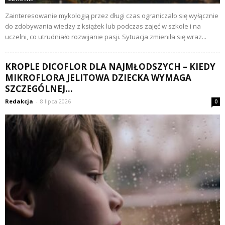
Zainteresowanie mykologią przez długi czas ograniczało się wyłącznie
do zdobywania wiedzy z książek lub podczas zajęć w szkole i na
uczelni, co utrudniało rozwijanie pasji. Sytuacja zmieniła się wraz...
KROPLE DICOFLOR DLA NAJMŁODSZYCH – KIEDY
MIKROFLORA JELITOWA DZIECKA WYMAGA
SZCZEGÓLNEJ...
Redakcja
-
8 lipca 2026
0