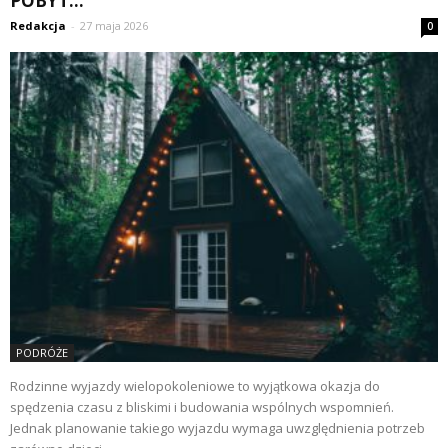
POBYT...
Redakcja
-
27 maja 2026
0
PODRÓŻE
Rodzinne wyjazdy wielopokoleniowe to wyjątkowa okazja do
spędzenia czasu z bliskimi i budowania wspólnych wspomnień.
Jednak planowanie takiego wyjazdu wymaga uwzględnienia potrzeb