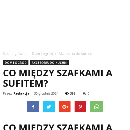
Strona główna
Dom i ogród
Akcesoria do kuchni
DOM I OGRÓD
AKCESORIA DO KUCHNI
CO MIĘDZY SZAFKAMI A
SUFITEM?
Przez
Redakcja
-
30 grudnia 2024
399
0
CO MIĘDZY SZAFKAMI A