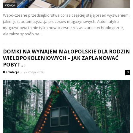
PRACA
Współczesne przedsiębiorstwa coraz częściej stają przed wyzwaniem,
jakim jest automatyzacja procesów magazynowych. Automatyka
magazynowa to nie tylko nowoczesne rozwiązanie technologiczne,
ale także sposób na...
DOMKI NA WYNAJEM MAŁOPOLSKIE DLA RODZIN
WIELOPOKOLENIOWYCH – JAK ZAPLANOWAĆ
POBYT...
Redakcja
-
27 maja 2026
0