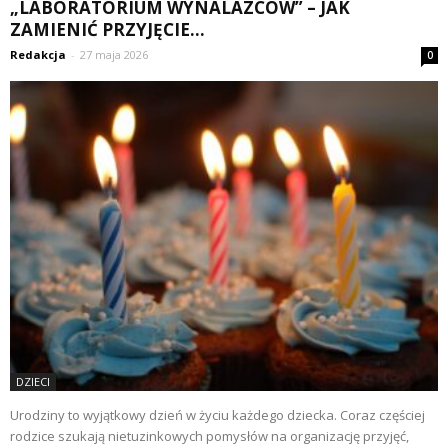
„LABORATORIUM WYNALAZCÓW” – JAK
ZAMIENIĆ PRZYJĘCIE...
Redakcja
-
27 maja 2026
0
DZIECI
Urodziny to wyjątkowy dzień w życiu każdego dziecka. Coraz częściej
rodzice szukają nietuzinkowych pomysłów na organizację przyjęć,