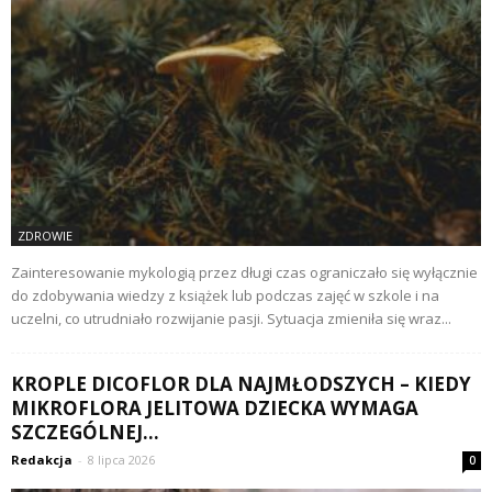
ZDROWIE
Zainteresowanie mykologią przez długi czas ograniczało się wyłącznie
do zdobywania wiedzy z książek lub podczas zajęć w szkole i na
uczelni, co utrudniało rozwijanie pasji. Sytuacja zmieniła się wraz...
KROPLE DICOFLOR DLA NAJMŁODSZYCH – KIEDY
MIKROFLORA JELITOWA DZIECKA WYMAGA
SZCZEGÓLNEJ...
Redakcja
-
8 lipca 2026
0