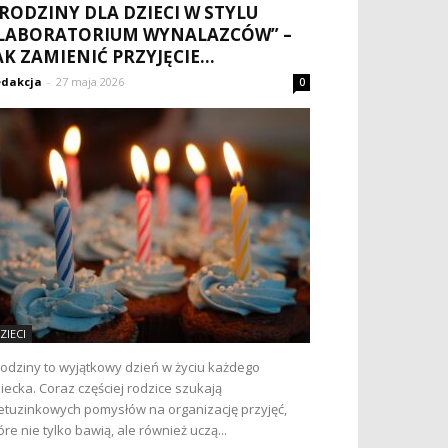
RODZINY DLA DZIECI W STYLU
LABORATORIUM WYNALAZCÓW” –
AK ZAMIENIĆ PRZYJĘCIE...
dakcja
-
27 maja 2026
0
ZIECI
odziny to wyjątkowy dzień w życiu każdego
iecka. Coraz częściej rodzice szukają
etuzinkowych pomysłów na organizację przyjęć,
óre nie tylko bawią, ale również uczą...