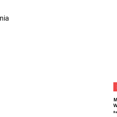
nia
M
W
Re