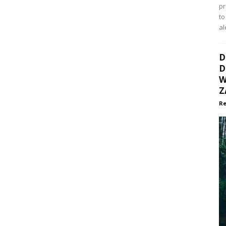
p
to
al
D
D
W
Z
Re