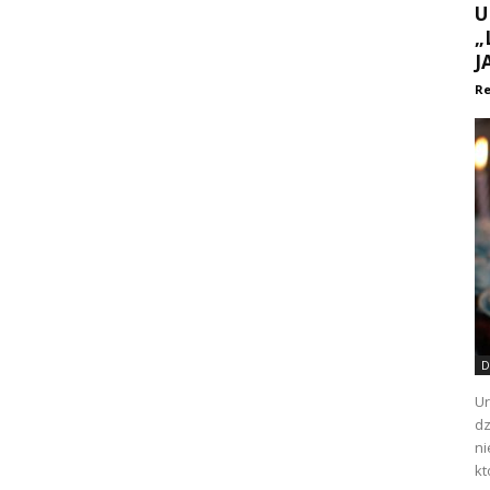
U
„
J
Re
D
Ur
dz
ni
kt