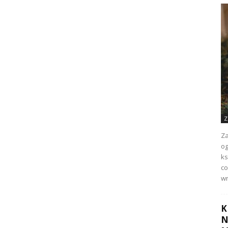
Z
Za
og
ks
co
wr
K
N