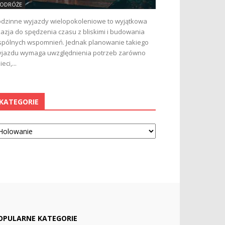
ODRÓŻE
dzinne wyjazdy wielopokoleniowe to wyjątkowa
azja do spędzenia czasu z bliskimi i budowania
pólnych wspomnień. Jednak planowanie takiego
jazdu wymaga uwzględnienia potrzeb zarówno
ieci,...
KATEGORIE
tegorie
OPULARNE KATEGORIE