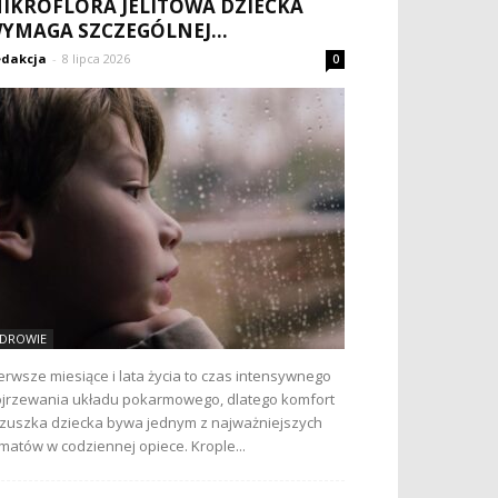
IKROFLORA JELITOWA DZIECKA
YMAGA SZCZEGÓLNEJ...
dakcja
-
8 lipca 2026
0
DROWIE
erwsze miesiące i lata życia to czas intensywnego
jrzewania układu pokarmowego, dlatego komfort
zuszka dziecka bywa jednym z najważniejszych
matów w codziennej opiece. Krople...