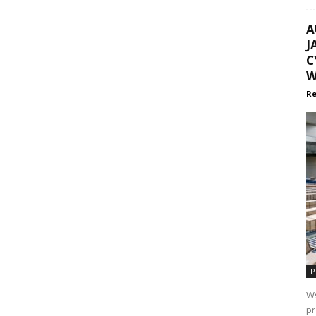
A
J
C
W
Re
P
Ws
pr