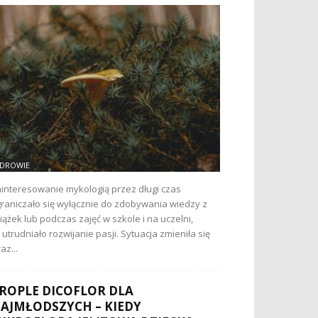
DROWIE
interesowanie mykologią przez długi czas
raniczało się wyłącznie do zdobywania wiedzy z
iążek lub podczas zajęć w szkole i na uczelni,
 utrudniało rozwijanie pasji. Sytuacja zmieniła się
az...
ROPLE DICOFLOR DLA
AJMŁODSZYCH – KIEDY