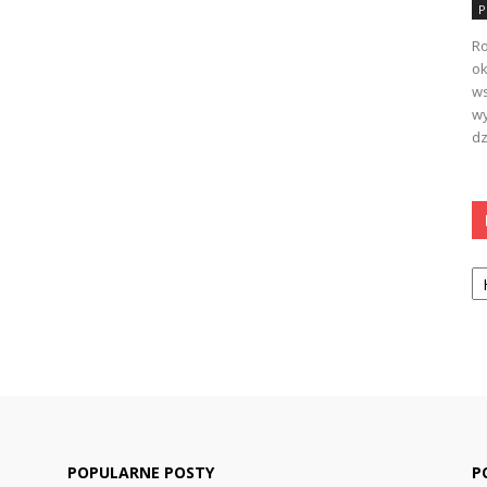
P
Ro
ok
ws
wy
dz
Ka
POPULARNE POSTY
P