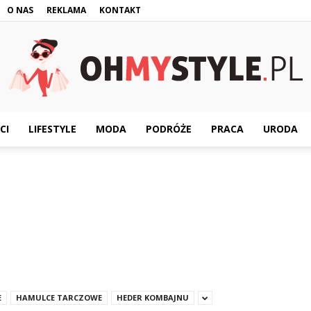
O NAS
REKLAMA
KONTAKT
CI
LIFESTYLE
MODA
PODRÓŻE
PRACA
URODA
OhMyStyle.pl
E
HAMULCE TARCZOWE
HEDER KOMBAJNU