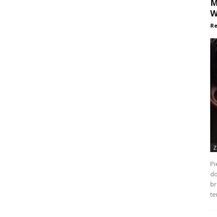
M
W
Re
Z
Pi
do
br
te