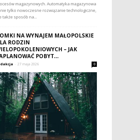
rocesów magazynowych. Automatyka magazynowa
 nie tylko nowoczesne rozwiązanie technologiczne,
e także sposób na...
OMKI NA WYNAJEM MAŁOPOLSKIE
LA RODZIN
IELOPOKOLENIOWYCH – JAK
APLANOWAĆ POBYT...
dakcja
-
27 maja 2026
0