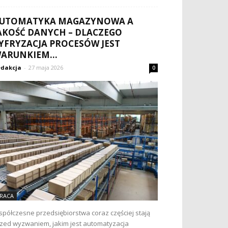
UTOMATYKA MAGAZYNOWA A
AKOŚĆ DANYCH – DLACZEGO
YFRYZACJA PROCESÓW JEST
ARUNKIEM...
dakcja
-
27 maja 2026
0
RACA
półczesne przedsiębiorstwa coraz częściej stają
zed wyzwaniem, jakim jest automatyzacja