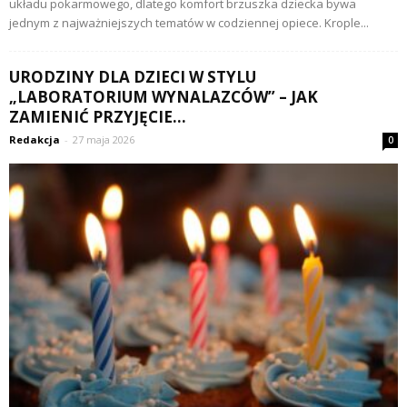
układu pokarmowego, dlatego komfort brzuszka dziecka bywa
jednym z najważniejszych tematów w codziennej opiece. Krople...
URODZINY DLA DZIECI W STYLU
„LABORATORIUM WYNALAZCÓW” – JAK
ZAMIENIĆ PRZYJĘCIE...
Redakcja
-
27 maja 2026
0