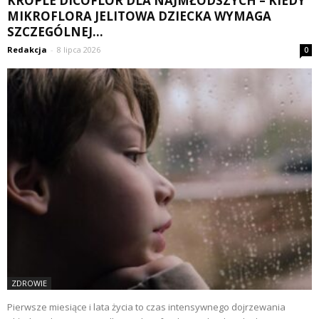
KROPLE DICOFLOR DLA NAJMŁODSZYCH – KIEDY
MIKROFLORA JELITOWA DZIECKA WYMAGA
SZCZEGÓLNEJ...
Redakcja
-
8 lipca 2026
0
ZDROWIE
Pierwsze miesiące i lata życia to czas intensywnego dojrzewania