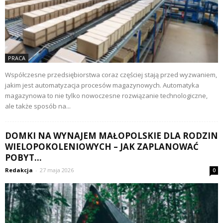
PRACA
Współczesne przedsiębiorstwa coraz częściej stają przed wyzwaniem,
jakim jest automatyzacja procesów magazynowych. Automatyka
magazynowa to nie tylko nowoczesne rozwiązanie technologiczne,
ale także sposób na...
DOMKI NA WYNAJEM MAŁOPOLSKIE DLA RODZIN
WIELOPOKOLENIOWYCH – JAK ZAPLANOWAĆ
POBYT...
Redakcja
-
27 maja 2026
0