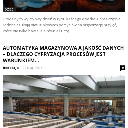
DZIECI
Urodziny to wyjątkowy dzień w życiu każdego dziecka. Coraz częściej
rodzice szukają nietuzinkowych pomysłów na organizację przyjęć,
które nie tylko bawią, ale również uczą...
AUTOMATYKA MAGAZYNOWA A JAKOŚĆ DANYCH
– DLACZEGO CYFRYZACJA PROCESÓW JEST
WARUNKIEM...
Redakcja
-
27 maja 2026
0