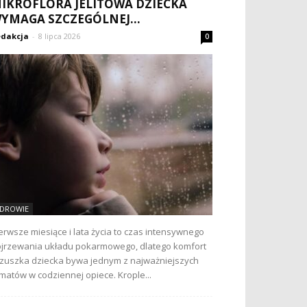
IKROFLORA JELITOWA DZIECKA
YMAGA SZCZEGÓLNEJ...
dakcja
-
8 lipca 2026
0
DROWIE
erwsze miesiące i lata życia to czas intensywnego
jrzewania układu pokarmowego, dlatego komfort
zuszka dziecka bywa jednym z najważniejszych
matów w codziennej opiece. Krople...