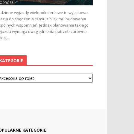
ODRÓŻE
dzinne wyjazdy wielopokoleniowe to wyjątkowa
azja do spędzenia czasu z bliskimi i budowania
pólnych wspomnień. Jednak planowanie takiego
jazdu wymaga uwzględnienia potrzeb zarówno
ieci,...
KATEGORIE
tegorie
OPULARNE KATEGORIE