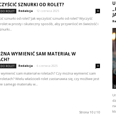
U
CZYŚCIĆ SZNURKI OD ROLET?
„
Redakcja
-
12 czerwca 2025
 DO ROLET
0
J
ić sznurki od rolet? Jak wyczyścić sznurki od rolet? Wyczyść
Re
 rolet w prosty i skuteczny sposób, aby przywrócić im świeżość i
znurki...
ŻNA WYMIENIĆ SAM MATERIAŁ W
ACH?
Redakcja
-
6 czerwca 2025
 DO ROLET
0
 wymienić sam materiał w roletach? Czy można wymienić sam
roletach? Wielu właścicieli rolet zastanawia się, czy możliwe jest
e samego materiału w...
D
Ur
dz
ni
kt
Strona 10 z 10