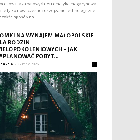
rocesów magazynowych. Automatyka magazynowa
 nie tylko nowoczesne rozwiązanie technologiczne,
e także sposób na...
OMKI NA WYNAJEM MAŁOPOLSKIE
LA RODZIN
IELOPOKOLENIOWYCH – JAK
APLANOWAĆ POBYT...
dakcja
-
27 maja 2026
0