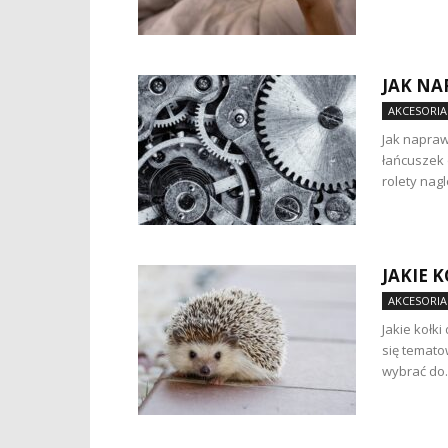
JAK NA
AKCESORIA
Jak napraw
łańcuszek 
rolety nagle
JAKIE 
AKCESORIA
Jakie kołki
się tematow
wybrać do..