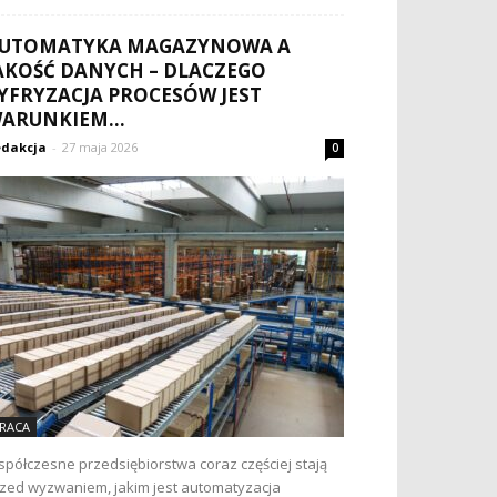
UTOMATYKA MAGAZYNOWA A
AKOŚĆ DANYCH – DLACZEGO
YFRYZACJA PROCESÓW JEST
ARUNKIEM...
dakcja
-
27 maja 2026
0
RACA
półczesne przedsiębiorstwa coraz częściej stają
zed wyzwaniem, jakim jest automatyzacja