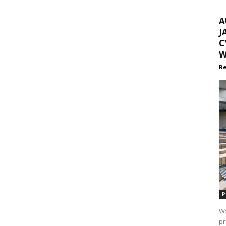
A
J
C
W
Re
P
Ws
pr