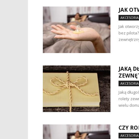
JAK OT
AKCESORIA
Jak otworz
bez pilota
zewnętrzny
JAKĄ D
ZEWNĘ
AKCESORIA
Jaką długo
rolety zew
wielu doma
CZY R
AKCESORIA