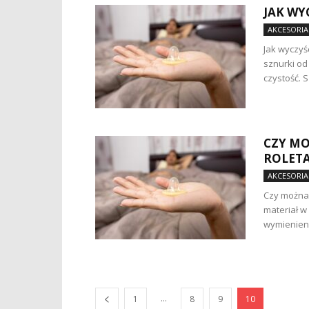
JAK WY
AKCESORIA
Jak wyczyśc
sznurki od
czystość. S
CZY MO
ROLET
AKCESORIA
Czy można
materiał w 
wymienieni
...
1
8
9
10