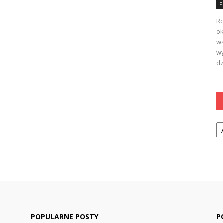
P
Ro
ok
ws
wy
dz
Ka
POPULARNE POSTY
P