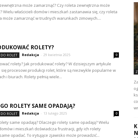
a zewnętrzna może zamarznąć? Czy roleta zewnętrzna może
 Wielu właścicieli domów i mieszkań zastanawia się, czy roleta
a może zamarznąć w trudnych warunkach zimowych....
ODUKOWAĆ ROLETY?
Redakcja
-
29 kwietnia 2025
 DO ROLET
0
ować rolety? Jak produkować rolety? W dzisiejszym artykule
 się procesowi produkcji rolet, które są niezwykle popularne w
Z
h i biurach. Rolety pełnią wiele...
Za
og
ks
co
GO ROLETY SAME OPADAJĄ?
wr
Redakcja
-
13 lutego 2025
 DO ROLET
0
olety same opadają? Dlaczego rolety same opadają? Wielu
K
 domów i mieszkań doświadcza frustracji, gdy ich rolety
N
same opadać. To irytujące zjawisko może prowadzić...