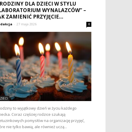
RODZINY DLA DZIECI W STYLU
LABORATORIUM WYNALAZCÓW” –
AK ZAMIENIĆ PRZYJĘCIE...
dakcja
-
27 maja 2026
0
ZIECI
odziny to wyjątkowy dzień w życiu każdego
iecka. Coraz częściej rodzice szukają
etuzinkowych pomysłów na organizację przyjęć,
óre nie tylko bawią, ale również uczą...