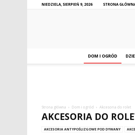
NIEDZIELA, SIERPIEŃ 9, 2026
STRONA GŁÓWN
DOM I OGRÓD
DZIE
Strona główna
Dom i ogród
Akcesoria do rolet
AKCESORIA DO ROLE
AKCESORIA ANTYPOŚLIZGOWE POD DYWANY
AKC