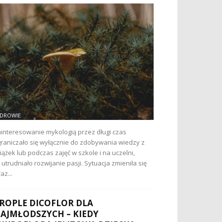
DROWIE
interesowanie mykologią przez długi czas
raniczało się wyłącznie do zdobywania wiedzy z
iążek lub podczas zajęć w szkole i na uczelni,
 utrudniało rozwijanie pasji. Sytuacja zmieniła się
az...
ROPLE DICOFLOR DLA
AJMŁODSZYCH – KIEDY