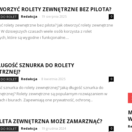
WORZYĆ ROLETY ZEWNĘTRZNE BEZ PILOTA?
Redakcja
-
19 sierpnia 2025
 DO ROLET
0
yć rolety zewnętrzne bez pilota? Jak otworzyć rolety zewnętrzne
? W dzisiejszych czasach wiele osób korzysta z rolet
ch, które są wygodne i funkcjonalne....
ŁUGOŚĆ SZNURKA DO ROLETY
TRZNEJ?
Redakcja
-
8 kwietnia 2025
 DO ROLET
0
ść sznurka do rolety zewnętrznej? Jaką długość sznurka do
nętrznej? Rolety zewnętrzne są popularnym rozwiązaniem w
ch i biurach. Zapewniają one prywatność, ochronę...
M
W
OLETA ZEWNĘTRZNA MOŻE ZAMARZNĄĆ?
Re
Redakcja
-
19 grudnia 2024
 DO ROLET
0