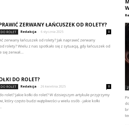
M
W
Re
PRAWIĆ ZERWANY ŁAŃCUSZEK OD ROLETY?
Redakcja
-
6 stycznia 2025
 DO ROLET
0
ić zerwany łańcuszek od rolety? Jak naprawić zerwany
od rolety? Wielu z nas spotkało się z sytuacją, gdy łańcuszek od
 się zerwał....
KOŁKI DO ROLET?
Redakcja
-
26 kwietnia 2025
 DO ROLET
0
Z
 do rolet? Jakie kołki do rolet? W dzisiejszym artykule przyjrzymy
Pi
i, który często budzi wątpliwości u wielu osób - jakie kołki
do
.
br
te