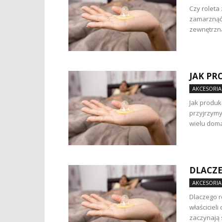
Czy rolet
zamarznąć?
zewnętrzn
JAK PR
AKCESORIA
Jak produk
przyjrzymy
wielu domac
DLACZE
AKCESORIA
Dlaczego r
właścicieli
zaczynają 