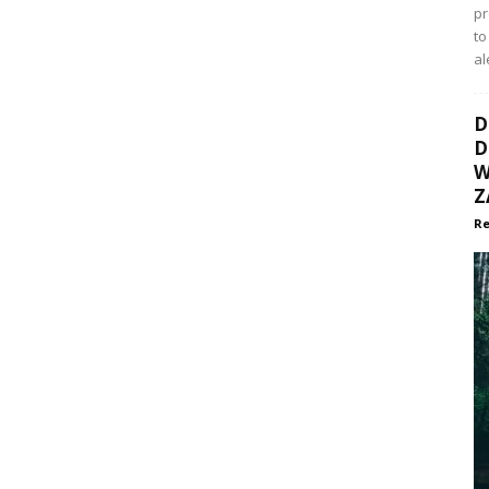
p
to
al
D
D
W
Z
Re