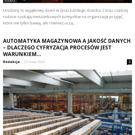
DZIECI
Urodziny to wyjątkowy dzień w życiu każdego dziecka. Coraz częściej
rodzice szukają nietuzinkowych pomysłów na organizację przyjęć,
które nie tylko bawią, ale również uczą...
AUTOMATYKA MAGAZYNOWA A JAKOŚĆ DANYCH
– DLACZEGO CYFRYZACJA PROCESÓW JEST
WARUNKIEM...
Redakcja
-
27 maja 2026
0