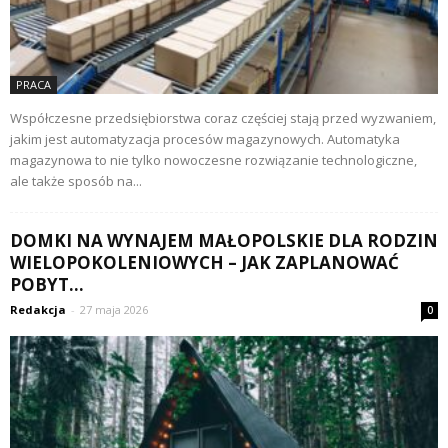
PRACA
Współczesne przedsiębiorstwa coraz częściej stają przed wyzwaniem,
jakim jest automatyzacja procesów magazynowych. Automatyka
magazynowa to nie tylko nowoczesne rozwiązanie technologiczne,
ale także sposób na...
DOMKI NA WYNAJEM MAŁOPOLSKIE DLA RODZIN
WIELOPOKOLENIOWYCH – JAK ZAPLANOWAĆ
POBYT...
Redakcja
-
27 maja 2026
0