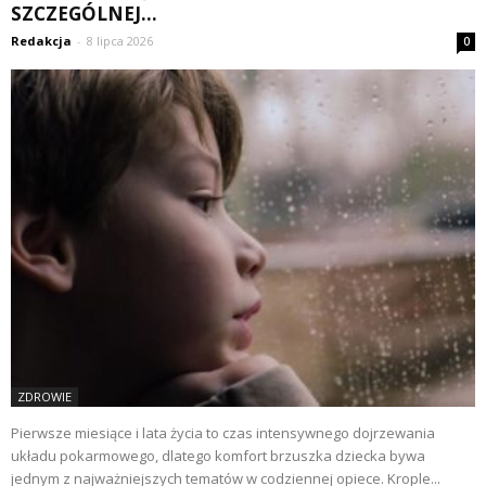
SZCZEGÓLNEJ...
Redakcja
-
8 lipca 2026
0
ZDROWIE
Pierwsze miesiące i lata życia to czas intensywnego dojrzewania
układu pokarmowego, dlatego komfort brzuszka dziecka bywa
jednym z najważniejszych tematów w codziennej opiece. Krople...