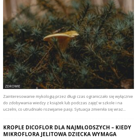
ZDROWIE
Zainteresowanie mykologią przez długi czas ograniczało się wyłącznie
do zdobywania wiedzy z książek lub podczas zajęć w szkole i na
uczelni, co utrudniało rozwijanie pasji. Sytuacja zmieniła się wraz...
KROPLE DICOFLOR DLA NAJMŁODSZYCH – KIEDY
MIKROFLORA JELITOWA DZIECKA WYMAGA