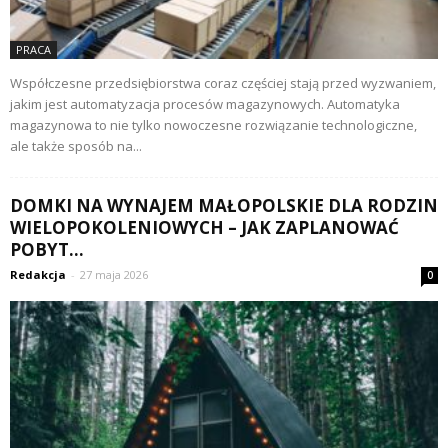
PRACA
Współczesne przedsiębiorstwa coraz częściej stają przed wyzwaniem,
jakim jest automatyzacja procesów magazynowych. Automatyka
magazynowa to nie tylko nowoczesne rozwiązanie technologiczne,
ale także sposób na...
DOMKI NA WYNAJEM MAŁOPOLSKIE DLA RODZIN
WIELOPOKOLENIOWYCH – JAK ZAPLANOWAĆ
POBYT...
Redakcja
-
27 maja 2026
0