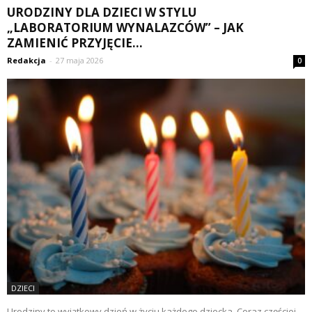
URODZINY DLA DZIECI W STYLU
„LABORATORIUM WYNALAZCÓW” – JAK
ZAMIENIĆ PRZYJĘCIE...
Redakcja
-
27 maja 2026
0
DZIECI
Urodziny to wyjątkowy dzień w życiu każdego dziecka. Coraz częściej