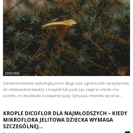
ZDROWIE
Zainteresowanie mykologią przez długi czas ograniczało się wyłącznie
do zdobywania wiedzy z książek lub podczas zajęć w szkole i na
uczelni, co utrudniało rozwijanie pasji. Sytuacja zmieniła się wraz...
KROPLE DICOFLOR DLA NAJMŁODSZYCH – KIEDY
MIKROFLORA JELITOWA DZIECKA WYMAGA
SZCZEGÓLNEJ...