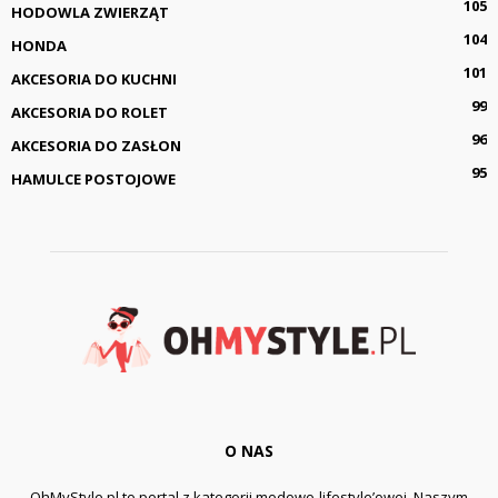
105
HODOWLA ZWIERZĄT
104
HONDA
101
AKCESORIA DO KUCHNI
99
AKCESORIA DO ROLET
96
AKCESORIA DO ZASŁON
95
HAMULCE POSTOJOWE
O NAS
OhMyStyle.pl to portal z kategorii modowo-lifestyle’owej. Naszym