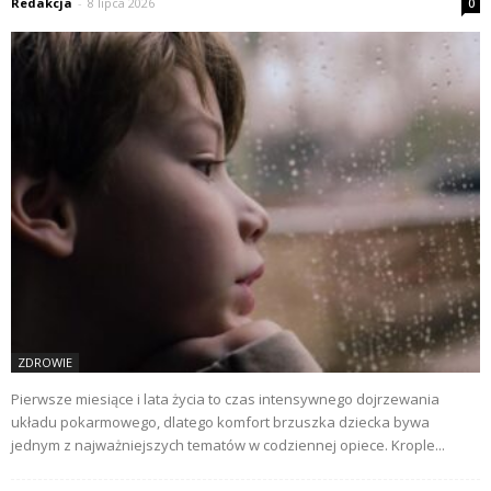
Redakcja
-
8 lipca 2026
0
ZDROWIE
Pierwsze miesiące i lata życia to czas intensywnego dojrzewania
układu pokarmowego, dlatego komfort brzuszka dziecka bywa
jednym z najważniejszych tematów w codziennej opiece. Krople...